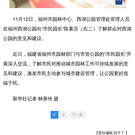
学术中国
乡村振兴
银龄
溯源中国
11月12日，福州市园林中心、西湖公园管理处管理人员
城市
旅游
能源
会展
在福州西湖公园向“市民园长”陈素芬（右二）了解群众对西湖
彩票
娱乐
时尚
悦读
公园的意见和建议。
公益
一带一路
亚太网
上市公司
近日，福建省福州市园林部门与市管公园的“市民园长”开
文化产业
展深入交流，了解市民对推动城市园林工作可持续发展的意
见和建议，激发市民主动参与城市建设管理，让公园更好造
福于民。
地方频道
新华社记者 林善传 摄
北京
天津
河北
山西
辽宁
吉林
上海
江苏
1
2
下一页
浙江
安徽
福建
江西
【责任编辑:刘子丫 】