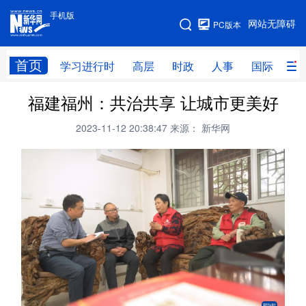
手机版
手机版
网站无障碍
PC版本
网站地图
首页
学习进行时
高层
时政
人事
国际
财
福建福州：共治共享 让城市更美好
学习进行时
高层
时政
人事
2023-11-12 20:38:47
来源： 新华网
国际
财经
网评
港澳
台湾
思客智库
全球连线
教育
科技
科创
量子
体育
文化
书画
健康
军事
访谈
视频
图片
政务
法律
中央文件
金融
汽车
食品
人居
信息化
数字经济