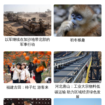
山东
河南
湖北
湖南
广东
广西
海南
重庆
四川
贵州
云南
西藏
陕西
甘肃
青海
宁夏
以军继续在加沙地带北部的
初冬猴趣
新疆
内蒙古
黑龙江
军事行动
多语种频道
English
Español
Français
عربى
Русский язык
日本語
한국어
河北唐山：工业大宗物料低
福建古田：柿子红 游客来
Deutsch
Português
碳运输 助力区域经济绿色发
展