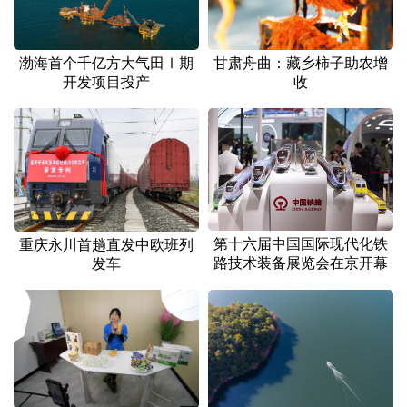
渤海首个千亿方大气田Ⅰ期
甘肃舟曲：藏乡柿子助农增
开发项目投产
收
第十六届中国国际现代化铁
重庆永川首趟直发中欧班列
路技术装备展览会在京开幕
发车