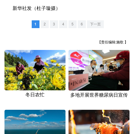
山东
河南
湖北
湖南
新华社发（杜子璇摄）
广东
广西
海南
重庆
1
2
3
4
5
6
下一页
四川
贵州
云南
西藏
陕西
甘肃
青海
宁夏
【责任编辑:施歌 】
新疆
内蒙古
黑龙江
多语种频道
English
Español
Français
عربى
冬日农忙
多地开展世界糖尿病日宣传
Русский язык
日本語
한국어
Deutsch
Português