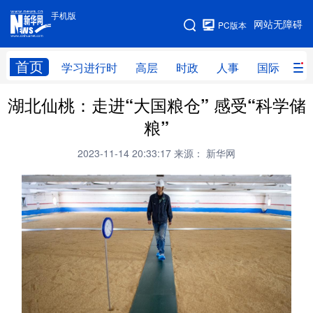
手机版
手机版
网站无障碍
PC版本
网站地图
首页
学习进行时
高层
时政
人事
国际
财
湖北仙桃：走进“大国粮仓” 感受“科学储
学习进行时
高层
时政
人事
粮”
国际
财经
网评
港澳
2023-11-14 20:33:17
来源： 新华网
台湾
思客智库
全球连线
教育
科技
科创
量子
体育
文化
书画
健康
军事
访谈
视频
图片
政务
法律
中央文件
金融
汽车
食品
人居
信息化
数字经济