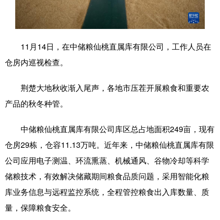
学术中国
乡村振兴
银龄
溯源中国
城市
旅游
能源
会展
11月14日，在中储粮仙桃直属库有限公司，工作人员在
彩票
娱乐
时尚
悦读
仓房内巡视检查。
公益
一带一路
亚太网
上市公司
荆楚大地秋收渐入尾声，各地市压茬开展粮食和重要农
文化产业
产品的秋冬种管。
中储粮仙桃直属库有限公司库区总占地面积249亩，现有
地方频道
仓房29栋，仓容11.13万吨。近年来，中储粮仙桃直属库有限
公司应用电子测温、环流熏蒸、机械通风、谷物冷却等科学
北京
天津
河北
山西
储粮技术，有效解决储藏期间粮食品质问题，采用智能化粮
辽宁
吉林
上海
江苏
库业务信息与远程监控系统，全程管控粮食出入库数量、质
浙江
安徽
福建
江西
量，保障粮食安全。