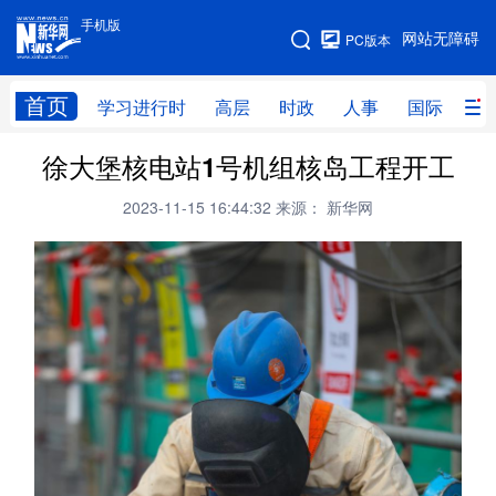
手机版
手机版
网站无障碍
PC版本
网站地图
首页
学习进行时
高层
时政
人事
国际
财
徐大堡核电站1号机组核岛工程开工
学习进行时
高层
时政
人事
2023-11-15 16:44:32
来源： 新华网
国际
财经
网评
港澳
台湾
思客智库
全球连线
教育
科技
科创
量子
体育
文化
书画
健康
军事
访谈
视频
图片
政务
法律
中央文件
金融
汽车
食品
人居
信息化
数字经济