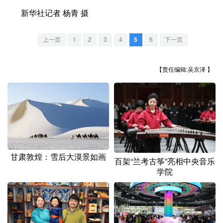
山东
河南
湖北
湖南
新华社记者 杨青 摄
广东
广西
海南
重庆
上一页
1
2
3
4
5
6
下一页
四川
贵州
云南
西藏
陕西
甘肃
青海
宁夏
【责任编辑:吴京泽 】
新疆
内蒙古
黑龙江
多语种频道
English
Español
Français
عربى
甘肃敦煌：雪后大漠景如画
百架“兰考古筝”亮相中央音乐
Русский язык
日本語
한국어
学院
Deutsch
Português