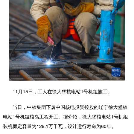
学术中国
乡村振兴
银龄
溯源中国
城市
旅游
能源
会展
彩票
娱乐
时尚
悦读
公益
一带一路
亚太网
上市公司
文化产业
地方频道
11月15日，工人在徐大堡核电站1号机组施工。
北京
天津
河北
山西
当日，中核集团下属中国核电投资控股的辽宁徐大堡核
辽宁
吉林
上海
江苏
电站1号机组核岛工程开工。据介绍，徐大堡核电站1号机组
浙江
安徽
福建
江西
装机额定容量为129.1万千瓦，设计运行寿命为60年。