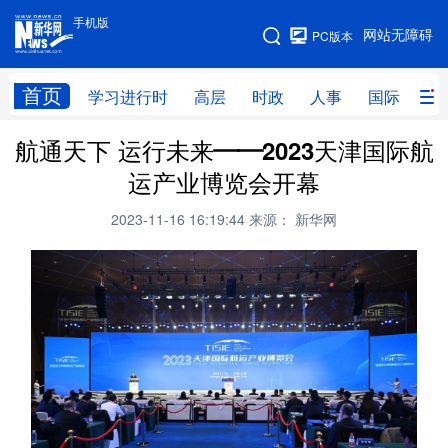
手机版
手机版
网站无障碍
PC版本
网站地图
首页
学习进行时
高层
时政
人事
国际
财
航通天下 运行未来——2023天津国际航
学习进行时
高层
时政
人事
运产业博览会开幕
国际
财经
网评
港澳
2023-11-16 16:19:44
来源： 新华网
台湾
思客智库
全球连线
教育
科技
科创
量子
体育
文化
书画
健康
军事
访谈
视频
图片
政务
法律
中央文件
金融
汽车
食品
人居
信息化
数字经济