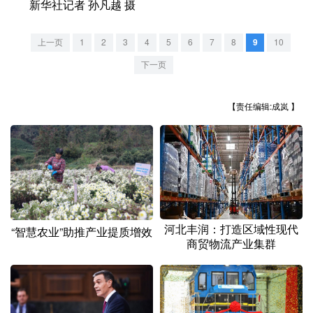
山东
河南
湖北
湖南
新华社记者 孙凡越 摄
广东
广西
海南
重庆
上一页
1
2
3
4
5
6
7
8
9
10
四川
贵州
云南
西藏
下一页
陕西
甘肃
青海
宁夏
【责任编辑:成岚 】
新疆
内蒙古
黑龙江
多语种频道
English
Español
Français
عربى
河北丰润：打造区域性现代
“智慧农业”助推产业提质增效
Русский язык
日本語
한국어
商贸物流产业集群
Deutsch
Português