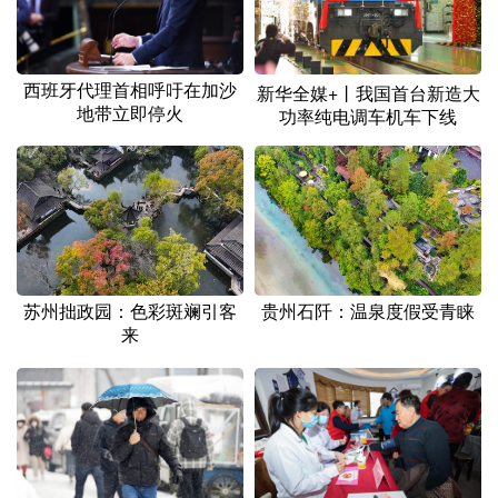
西班牙代理首相呼吁在加沙
新华全媒+丨我国首台新造大
地带立即停火
功率纯电调车机车下线
苏州拙政园：色彩斑斓引客
贵州石阡：温泉度假受青睐
来