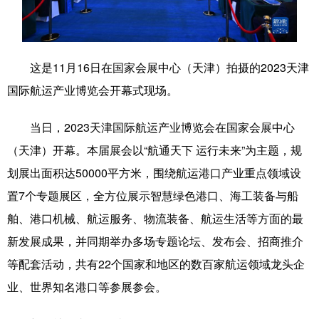
学术中国
乡村振兴
银龄
溯源中国
城市
旅游
能源
会展
这是11月16日在国家会展中心（天津）拍摄的2023天津
彩票
娱乐
时尚
悦读
国际航运产业博览会开幕式现场。
公益
一带一路
亚太网
上市公司
当日，2023天津国际航运产业博览会在国家会展中心
文化产业
（天津）开幕。本届展会以“航通天下 运行未来”为主题，规
划展出面积达50000平方米，围绕航运港口产业重点领域设
置7个专题展区，全方位展示智慧绿色港口、海工装备与船
地方频道
舶、港口机械、航运服务、物流装备、航运生活等方面的最
北京
天津
河北
山西
新发展成果，并同期举办多场专题论坛、发布会、招商推介
辽宁
吉林
上海
江苏
等配套活动，共有22个国家和地区的数百家航运领域龙头企
业、世界知名港口等参展参会。
浙江
安徽
福建
江西