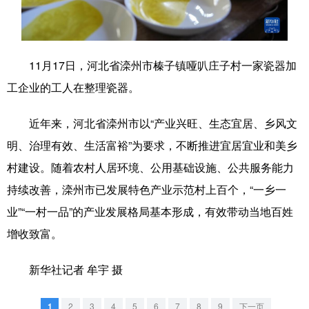
学术中国
乡村振兴
银龄
溯源中国
城市
旅游
能源
会展
11月17日，河北省滦州市榛子镇哑叭庄子村一家瓷器加
彩票
娱乐
时尚
悦读
工企业的工人在整理瓷器。
公益
一带一路
亚太网
上市公司
近年来，河北省滦州市以“产业兴旺、生态宜居、乡风文
文化产业
明、治理有效、生活富裕”为要求，不断推进宜居宜业和美乡
村建设。随着农村人居环境、公用基础设施、公共服务能力
持续改善，滦州市已发展特色产业示范村上百个，“一乡一
地方频道
业”“一村一品”的产业发展格局基本形成，有效带动当地百姓
北京
天津
河北
山西
增收致富。
辽宁
吉林
上海
江苏
新华社记者 牟宇 摄
浙江
安徽
福建
江西
1
2
3
4
5
6
7
8
9
下一页