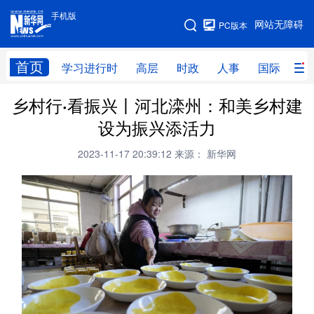
手机版
手机版
网站无障碍
PC版本
网站地图
首页
学习进行时
高层
时政
人事
国际
财
乡村行·看振兴丨河北滦州：和美乡村建
学习进行时
高层
时政
人事
设为振兴添活力
国际
财经
网评
港澳
2023-11-17 20:39:12
来源： 新华网
台湾
思客智库
全球连线
教育
科技
科创
量子
体育
文化
书画
健康
军事
访谈
视频
图片
政务
法律
中央文件
金融
汽车
食品
人居
信息化
数字经济