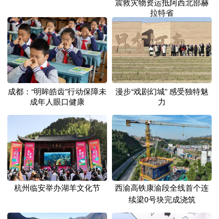
震救灾物资运抵阿西北部赫
拉特省
成都：“明眸皓齿”行动保障未
漫步“戏剧幻城” 感受独特魅
成年人眼口健康
力
杭州临安举办湖羊文化节
西渝高铁康渝段全线首个连
续梁0号块完成浇筑