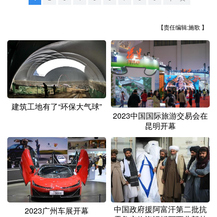
山东
河南
湖北
湖南
广东
广西
海南
重庆
【责任编辑:施歌 】
四川
贵州
云南
西藏
陕西
甘肃
青海
宁夏
新疆
内蒙古
黑龙江
建筑工地有了“环保大气球”
2023中国国际旅游交易会在
多语种频道
昆明开幕
English
Español
Français
عربى
Русский язык
日本語
한국어
Deutsch
Português
中国政府援阿富汗第二批抗
2023广州车展开幕