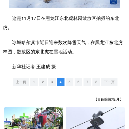
学术中国
乡村振兴
银龄
溯源中国
这是11月17日在黑龙江东北虎林园散放区拍摄的东北
城市
旅游
能源
会展
虎。
彩票
娱乐
时尚
悦读
冰城哈尔滨市近日迎来数次降雪天气，在黑龙江东北虎
公益
一带一路
亚太网
上市公司
林园，散放区的东北虎在雪地活动。
文化产业
新华社记者 王建威 摄
地方频道
上一页
1
2
3
4
5
6
7
8
下一页
北京
天津
河北
山西
【责任编辑:谷玥 】
辽宁
吉林
上海
江苏
浙江
安徽
福建
江西