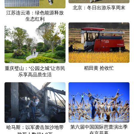
北京：冬日出游乐享周末
江苏连云港：绿色能源释放
生态红利
稻田黄 抢收忙
重庆璧山：“公园之城”让市民
乐享高品质生活
第六届中国国际芭蕾演出季
哈马斯：以军袭击加沙地带
在京开幕