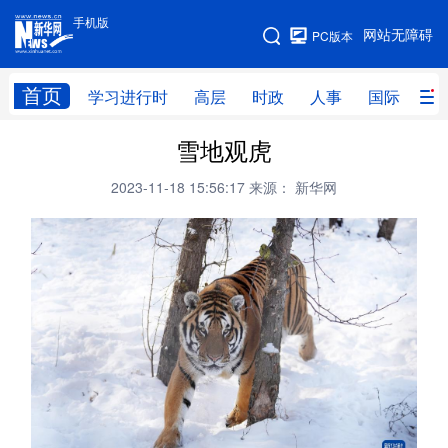
手机版
手机版
网站无障碍
PC版本
网站地图
首页
学习进行时
高层
时政
人事
国际
财
雪地观虎
学习进行时
高层
时政
人事
2023-11-18 15:56:17
来源： 新华网
国际
财经
网评
港澳
台湾
思客智库
全球连线
教育
科技
科创
量子
体育
文化
书画
健康
军事
访谈
视频
图片
政务
法律
中央文件
金融
汽车
食品
人居
信息化
数字经济