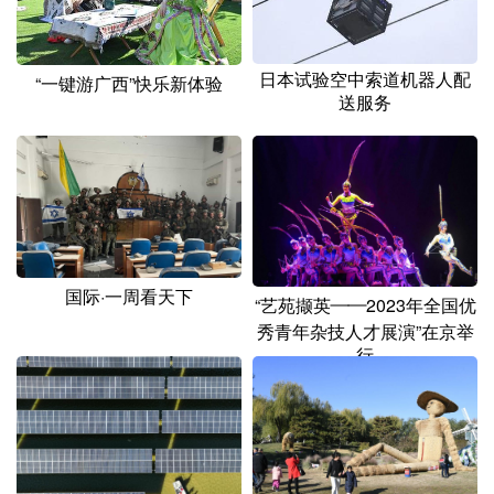
山东
河南
湖北
湖南
广东
广西
海南
重庆
日本试验空中索道机器人配
“一键游广西”快乐新体验
四川
贵州
云南
西藏
送服务
陕西
甘肃
青海
宁夏
新疆
内蒙古
黑龙江
多语种频道
国际·一周看天下
“艺苑撷英——2023年全国优
English
Español
Français
عربى
秀青年杂技人才展演”在京举
行
Русский язык
日本語
한국어
Deutsch
Português