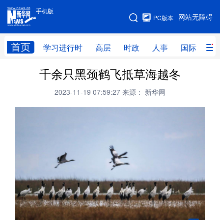
手机版
手机版
网站无障碍
PC版本
网站地图
首页
学习进行时
高层
时政
人事
国际
财
千余只黑颈鹤飞抵草海越冬
学习进行时
高层
时政
人事
2023-11-19 07:59:27
来源： 新华网
国际
财经
网评
港澳
台湾
思客智库
全球连线
教育
科技
科创
量子
体育
文化
书画
健康
军事
访谈
视频
图片
政务
法律
中央文件
金融
汽车
食品
人居
信息化
数字经济