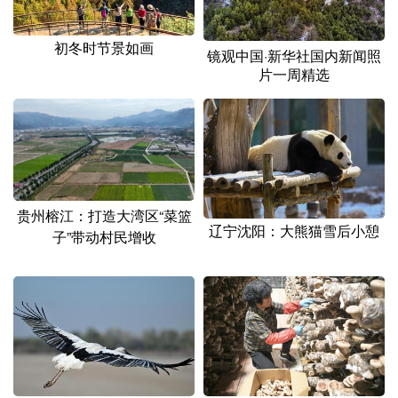
初冬时节景如画
镜观中国·新华社国内新闻照
片一周精选
贵州榕江：打造大湾区“菜篮
辽宁沈阳：大熊猫雪后小憩
子”带动村民增收