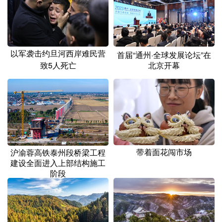
山东
河南
湖北
湖南
广东
广西
海南
重庆
四川
贵州
云南
西藏
以军袭击约旦河西岸难民营
首届“通州·全球发展论坛”在
陕西
甘肃
青海
宁夏
致5人死亡
北京开幕
新疆
内蒙古
黑龙江
多语种频道
English
Español
Français
عربى
带着面花闯市场
沪渝蓉高铁泰州段桥梁工程
建设全面进入上部结构施工
Русский язык
日本語
한국어
阶段
Deutsch
Português