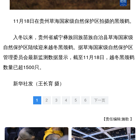
学术中国
乡村振兴
银龄
溯源中国
11月18日在贵州草海国家级自然保护区拍摄的黑颈鹤。
城市
旅游
能源
会展
入冬以来，贵州省威宁彝族回族苗族自治县草海国家级
彩票
娱乐
时尚
悦读
自然保护区陆续迎来越冬黑颈鹤。据草海国家级自然保护区
公益
一带一路
亚太网
上市公司
管理委员会最新监测数据显示，截至11月18日，越冬黑颈鹤
文化产业
数量已超1500只。
新华社发（王长育 摄）
地方频道
1
2
3
4
5
6
下一页
北京
天津
河北
山西
辽宁
吉林
上海
江苏
【责任编辑:施歌 】
浙江
安徽
福建
江西