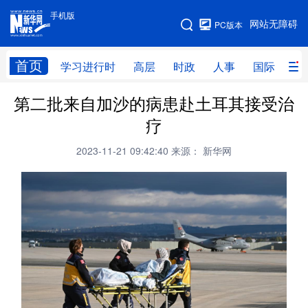
手机版
手机版
网站无障碍
PC版本
网站地图
首页
学习进行时
高层
时政
人事
国际
财
第二批来自加沙的病患赴土耳其接受治
学习进行时
高层
时政
人事
疗
国际
财经
网评
港澳
2023-11-21 09:42:40
来源： 新华网
台湾
思客智库
全球连线
教育
科技
科创
量子
体育
文化
书画
健康
军事
访谈
视频
图片
政务
法律
中央文件
金融
汽车
食品
人居
信息化
数字经济