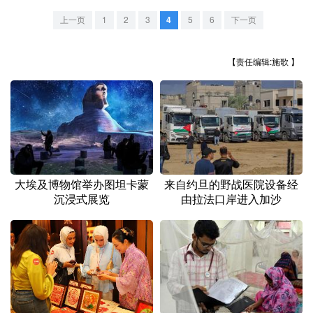
山东
河南
湖北
湖南
上一页
1
2
3
4
5
6
下一页
广东
广西
海南
重庆
四川
贵州
云南
西藏
【责任编辑:施歌 】
陕西
甘肃
青海
宁夏
新疆
内蒙古
黑龙江
多语种频道
大埃及博物馆举办图坦卡蒙
来自约旦的野战医院设备经
沉浸式展览
由拉法口岸进入加沙
English
Español
Français
عربى
Русский язык
日本語
한국어
Deutsch
Português