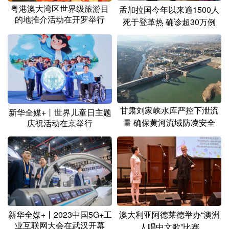
粤港澳大湾区世界级旅游目
孟加拉国今年以来逾1500人
的地推介活动在开罗举行
死于登革热 确诊超30万例
甘肃刘家峡水库严控下泄流
新华全媒+丨世界儿童日主题
量 确保黄河流域防凌安全
庆祝活动在京举行
新华全媒+丨2023中国5G+工
澳大利亚阿德莱德举办“澳洲
业互联网大会在武汉开幕
人唱中文歌”比赛