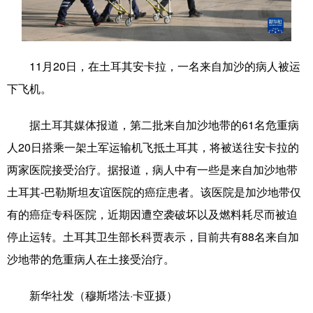
学术中国
乡村振兴
银龄
溯源中国
城市
旅游
能源
会展
11月20日，在土耳其安卡拉，一名来自加沙的病人被运
彩票
娱乐
时尚
悦读
下飞机。
公益
一带一路
亚太网
上市公司
据土耳其媒体报道，第二批来自加沙地带的61名危重病
文化产业
人20日搭乘一架土军运输机飞抵土耳其，将被送往安卡拉的
两家医院接受治疗。据报道，病人中有一些是来自加沙地带
土耳其-巴勒斯坦友谊医院的癌症患者。该医院是加沙地带仅
地方频道
有的癌症专科医院，近期因遭空袭破坏以及燃料耗尽而被迫
北京
天津
河北
山西
停止运转。土耳其卫生部长科贾表示，目前共有88名来自加
辽宁
吉林
上海
江苏
沙地带的危重病人在土接受治疗。
浙江
安徽
福建
江西
新华社发（穆斯塔法·卡亚摄）