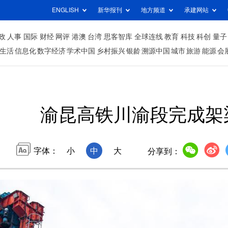
ENGLISH
新华报刊
地方频道
承建网站
政
人事
国际
财经
网评
港澳
台湾
思客智库
全球连线
教育
科技
科创
量子
生活
信息化
数字经济
学术中国
乡村振兴
银龄
溯源中国
城市
旅游
能源
会
渝昆高铁川渝段完成架
字体：
小
中
大
分享到：