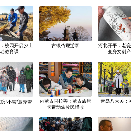
：校园开启乡土
古银杏迎游客
河北开平：老瓷
动教育课
变身文创产
内蒙古阿拉善：蒙古族唐
青岛八大关：
滨“小雪”迎降雪
卡带动农牧民增收