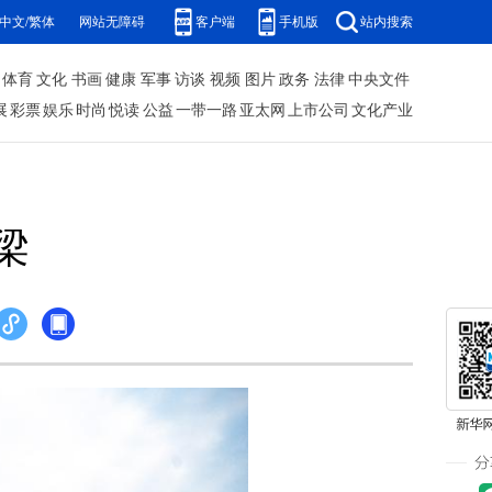
中文/繁体
网站无障碍
客户端
手机版
站内搜索
体育
文化
书画
健康
军事
访谈
视频
图片
政务
法律
中央文件
展
彩票
娱乐
时尚
悦读
公益
一带一路
亚太网
上市公司
文化产业
梁