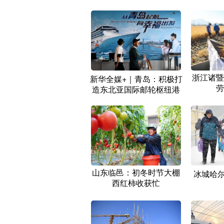
浙江诸暨
新华全媒+｜青岛：积极打
劳
造东北亚国际邮轮枢纽港
山东临邑：初冬时节大棚
冰城哈尔
西红柿收获忙