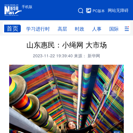
手机版
手机版
网站无障碍
PC版本
网站地图
首页
学习进行时
高层
时政
人事
国际
财
山东惠民：小绳网 大市场
学习进行时
高层
时政
人事
2023-11-22 19:39:40
来源： 新华网
国际
财经
网评
港澳
台湾
思客智库
全球连线
教育
科技
科创
量子
体育
文化
书画
健康
军事
访谈
视频
图片
政务
法律
中央文件
金融
汽车
食品
人居
信息化
数字经济