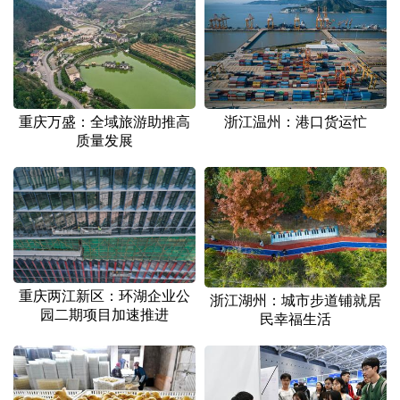
山东
河南
湖北
湖南
广东
广西
海南
重庆
四川
贵州
云南
西藏
陕西
甘肃
青海
宁夏
重庆万盛：全域旅游助推高
浙江温州：港口货运忙
质量发展
新疆
内蒙古
黑龙江
多语种频道
English
Español
Français
عربى
重庆两江新区：环湖企业公
Русский язык
日本語
한국어
浙江湖州：城市步道铺就居
园二期项目加速推进
民幸福生活
Deutsch
Português