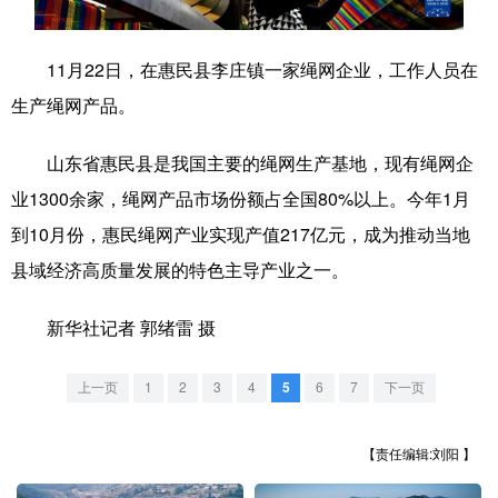
学术中国
乡村振兴
银龄
溯源中国
11月22日，在惠民县李庄镇一家绳网企业，工作人员在
城市
旅游
能源
会展
生产绳网产品。
彩票
娱乐
时尚
悦读
山东省惠民县是我国主要的绳网生产基地，现有绳网企
公益
一带一路
亚太网
上市公司
业1300余家，绳网产品市场份额占全国80%以上。今年1月
文化产业
到10月份，惠民绳网产业实现产值217亿元，成为推动当地
县域经济高质量发展的特色主导产业之一。
地方频道
新华社记者 郭绪雷 摄
北京
天津
河北
山西
上一页
1
2
3
4
5
6
7
下一页
辽宁
吉林
上海
江苏
【责任编辑:刘阳 】
浙江
安徽
福建
江西