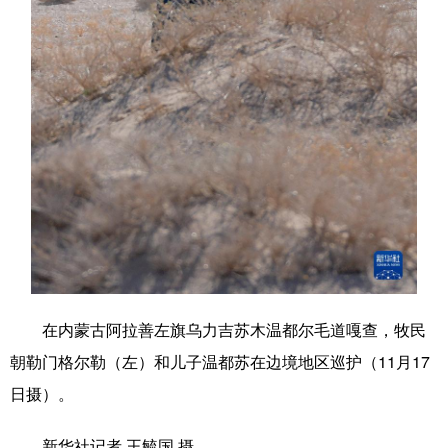
学术中国
乡村振兴
银龄
溯源中国
城市
旅游
能源
会展
彩票
娱乐
时尚
悦读
公益
一带一路
亚太网
上市公司
文化产业
地方频道
北京
天津
河北
山西
在内蒙古阿拉善左旗乌力吉苏木温都尔毛道嘎查，牧民
朝勒门格尔勒（左）和儿子温都苏在边境地区巡护（11月17
辽宁
吉林
上海
江苏
日摄）。
浙江
安徽
福建
江西
新华社记者 王毓国 摄