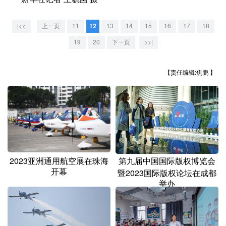
山东
河南
湖北
湖南
广东
广西
海南
重庆
|<<
上一页
11
12
13
14
15
16
17
18
19
20
下一页
>>|
四川
贵州
云南
西藏
陕西
甘肃
青海
宁夏
【责任编辑:焦鹏 】
新疆
内蒙古
黑龙江
多语种频道
English
Español
Français
عربى
第九届中国国际版权博览会
2023亚洲通用航空展在珠海
Русский язык
日本語
한국어
开幕
暨2023国际版权论坛在成都
举办
Deutsch
Português