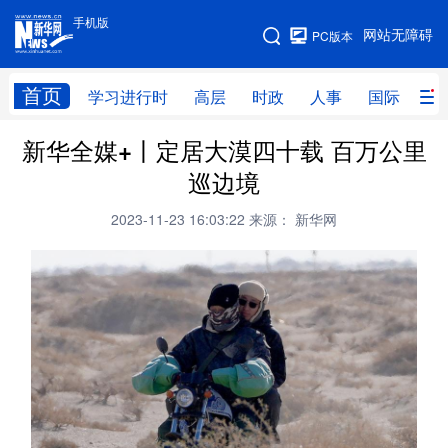
手机版
手机版
网站无障碍
PC版本
网站地图
首页
学习进行时
高层
时政
人事
国际
财
新华全媒+丨定居大漠四十载 百万公里
学习进行时
高层
时政
人事
巡边境
国际
财经
网评
港澳
2023-11-23 16:03:22
来源： 新华网
台湾
思客智库
全球连线
教育
科技
科创
量子
体育
文化
书画
健康
军事
访谈
视频
图片
政务
法律
中央文件
金融
汽车
食品
人居
信息化
数字经济