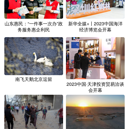
山东
河南
湖北
湖南
广东
广西
海南
重庆
新华全媒+丨2023中国海洋
山东惠民：“一件事一次办”政
四川
贵州
云南
西藏
经济博览会开幕
务服务惠企利民
陕西
甘肃
青海
宁夏
新疆
内蒙古
黑龙江
多语种频道
南飞天鹅北京逗留
English
Español
Français
عربى
2023中国·天津投资贸易洽谈
会开幕
Русский язык
日本語
한국어
Deutsch
Português