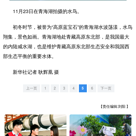
11月23日在青海湖拍摄的水鸟。
学术中国
乡村振兴
银龄
溯源中国
城市
旅游
能源
会展
初冬时节，被誉为“高原蓝宝石”的青海湖水波荡漾，水鸟
翔集，景色如画。青海湖地处青藏高原东北部，是我国最大
彩票
娱乐
时尚
悦读
的内陆咸水湖，也是维护青藏高原东北部生态安全和我国西
公益
一带一路
亚太网
上市公司
部生态平衡的重要水体。
文化产业
新华社记者 耿辉凰 摄
地方频道
上一页
1
2
3
4
5
6
下一页
北京
天津
河北
山西
【责任编辑:刘阳 】
辽宁
吉林
上海
江苏
浙江
安徽
福建
江西