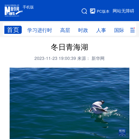
手机版
手机版
网站无障碍
PC版本
网站地图
首页
学习进行时
高层
时政
人事
国际
财
冬日青海湖
学习进行时
高层
时政
人事
2023-11-23 19:00:39
来源： 新华网
国际
财经
网评
港澳
台湾
思客智库
全球连线
教育
科技
科创
量子
体育
文化
书画
健康
军事
访谈
视频
图片
政务
法律
中央文件
金融
汽车
食品
人居
信息化
数字经济