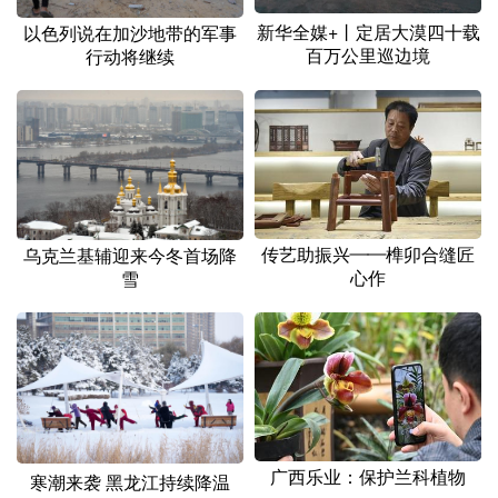
新华全媒+丨定居大漠四十载
以色列说在加沙地带的军事
百万公里巡边境
行动将继续
传艺助振兴——榫卯合缝匠
乌克兰基辅迎来今冬首场降
心作
雪
广西乐业：保护兰科植物
寒潮来袭 黑龙江持续降温