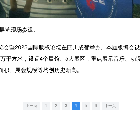
展览现场参观。
暨2023国际版权论坛在四川成都举办。本届版博会设
2万平方米，设置4个展馆、5大展区，重点展示音乐、动
面积、展会规模等均创历史新高。
上一页
1
2
3
4
5
6
下一页