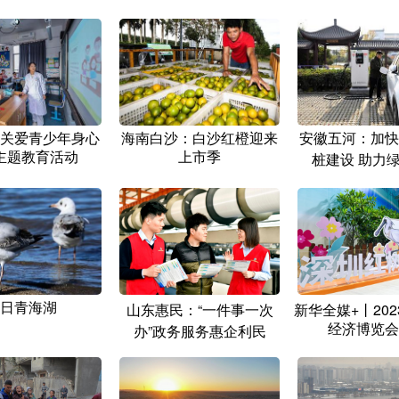
关爱青少年身心
海南白沙：白沙红橙迎来
安徽五河：加快
主题教育活动
上市季
桩建设 助力
日青海湖
山东惠民：“一件事一次
新华全媒+丨20
经济博览会
办”政务服务惠企利民