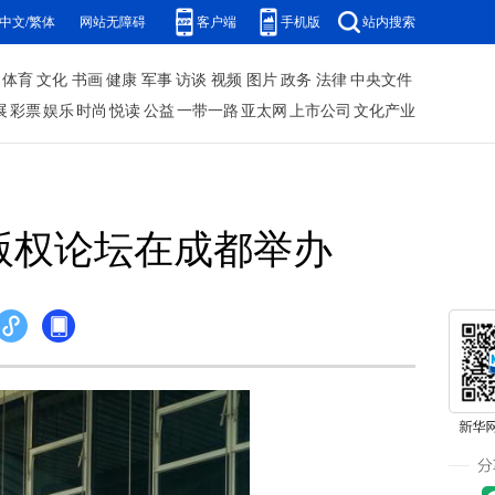
中文/繁体
网站无障碍
客户端
手机版
站内搜索
体育
文化
书画
健康
军事
访谈
视频
图片
政务
法律
中央文件
展
彩票
娱乐
时尚
悦读
公益
一带一路
亚太网
上市公司
文化产业
版权论坛在成都举办