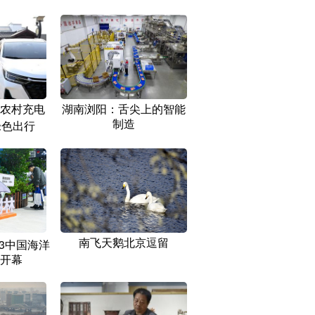
农村充电
湖南浏阳：舌尖上的智能
制造
绿色出行
南飞天鹅北京逗留
23中国海洋
开幕