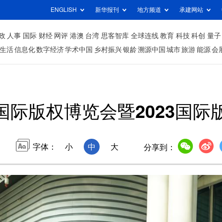
ENGLISH
新华报刊
地方频道
承建网站
政
人事
国际
财经
网评
港澳
台湾
思客智库
全球连线
教育
科技
科创
量子
生活
信息化
数字经济
学术中国
乡村振兴
银龄
溯源中国
城市
旅游
能源
会
国际版权博览会暨2023国际
字体：
小
中
大
分享到：