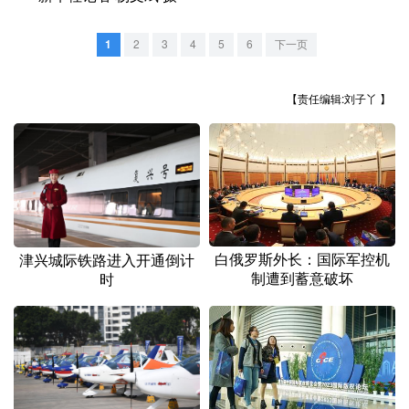
山东
河南
湖北
湖南
广东
广西
海南
重庆
1
2
3
4
5
6
下一页
四川
贵州
云南
西藏
【责任编辑:刘子丫 】
陕西
甘肃
青海
宁夏
新疆
内蒙古
黑龙江
多语种频道
白俄罗斯外长：国际军控机
津兴城际铁路进入开通倒计
English
Español
Français
عربى
制遭到蓄意破坏
时
Русский язык
日本語
한국어
Deutsch
Português