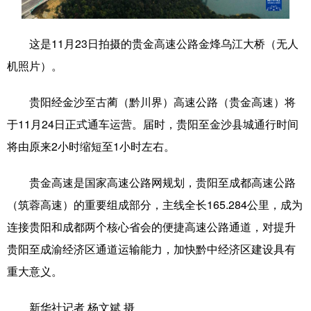
学术中国
乡村振兴
银龄
溯源中国
这是11月23日拍摄的贵金高速公路金烽乌江大桥（无人
城市
旅游
能源
会展
机照片）。
彩票
娱乐
时尚
悦读
贵阳经金沙至古蔺（黔川界）高速公路（贵金高速）将
公益
一带一路
亚太网
上市公司
于11月24日正式通车运营。届时，贵阳至金沙县城通行时间
文化产业
将由原来2小时缩短至1小时左右。
贵金高速是国家高速公路网规划，贵阳至成都高速公路
地方频道
（筑蓉高速）的重要组成部分，主线全长165.284公里，成为
连接贵阳和成都两个核心省会的便捷高速公路通道，对提升
北京
天津
河北
山西
贵阳至成渝经济区通道运输能力，加快黔中经济区建设具有
辽宁
吉林
上海
江苏
重大意义。
浙江
安徽
福建
江西
新华社记者 杨文斌 摄