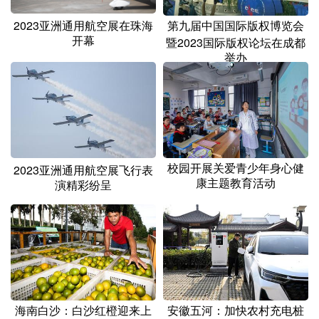
第九届中国国际版权博览会
2023亚洲通用航空展在珠海
开幕
暨2023国际版权论坛在成都
举办
校园开展关爱青少年身心健
2023亚洲通用航空展飞行表
康主题教育活动
演精彩纷呈
海南白沙：白沙红橙迎来上
安徽五河：加快农村充电桩