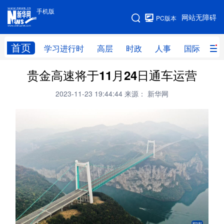
手机版
手机版
网站无障碍
PC版本
网站地图
首页
学习进行时
高层
时政
人事
国际
财
贵金高速将于11月24日通车运营
学习进行时
高层
时政
人事
2023-11-23 19:44:44
来源： 新华网
国际
财经
网评
港澳
台湾
思客智库
全球连线
教育
科技
科创
量子
体育
文化
书画
健康
军事
访谈
视频
图片
政务
法律
中央文件
金融
汽车
食品
人居
信息化
数字经济