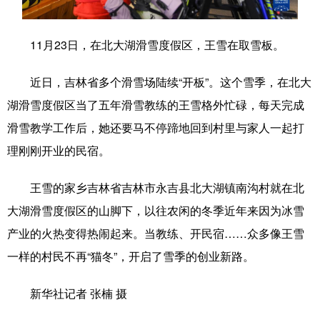
学术中国
乡村振兴
银龄
溯源中国
11月23日，在北大湖滑雪度假区，王雪在取雪板。
城市
旅游
能源
会展
近日，吉林省多个滑雪场陆续“开板”。这个雪季，在北大
彩票
娱乐
时尚
悦读
湖滑雪度假区当了五年滑雪教练的王雪格外忙碌，每天完成
公益
一带一路
亚太网
上市公司
滑雪教学工作后，她还要马不停蹄地回到村里与家人一起打
文化产业
理刚刚开业的民宿。
王雪的家乡吉林省吉林市永吉县北大湖镇南沟村就在北
地方频道
大湖滑雪度假区的山脚下，以往农闲的冬季近年来因为冰雪
产业的火热变得热闹起来。当教练、开民宿……众多像王雪
北京
天津
河北
山西
一样的村民不再“猫冬”，开启了雪季的创业新路。
辽宁
吉林
上海
江苏
新华社记者 张楠 摄
浙江
安徽
福建
江西