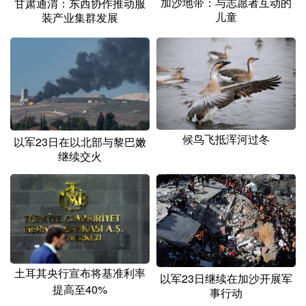
加沙地带：与志愿者互动的
甘肃通渭：东西协作推动服
儿童
装产业集群发展
候鸟飞抵浑河过冬
以军23日在以北部与黎巴嫩
继续交火
土耳其央行宣布将基准利率
以军23日继续在加沙开展军
提高至40%
事行动