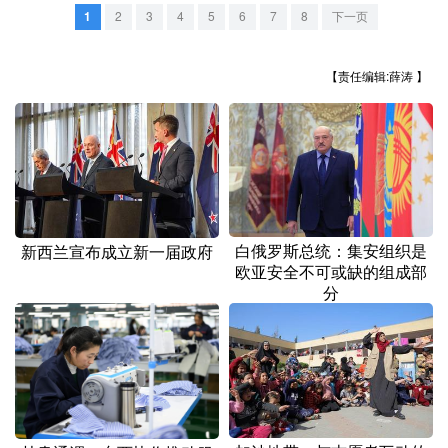
山东
河南
湖北
湖南
1
2
3
4
5
6
7
8
下一页
广东
广西
海南
重庆
【责任编辑:薛涛 】
四川
贵州
云南
西藏
陕西
甘肃
青海
宁夏
新疆
内蒙古
黑龙江
多语种频道
白俄罗斯总统：集安组织是
新西兰宣布成立新一届政府
欧亚安全不可或缺的组成部
English
Español
Français
عربى
分
Русский язык
日本語
한국어
Deutsch
Português