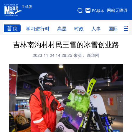
手机版
手机版
网站无障碍
PC版本
网站地图
首页
学习进行时
高层
时政
人事
国际
财
吉林南沟村村民王雪的冰雪创业路
学习进行时
高层
时政
人事
2023-11-24 14:29:25
来源： 新华网
国际
财经
网评
港澳
台湾
思客智库
全球连线
教育
科技
科创
量子
体育
文化
书画
健康
军事
访谈
视频
图片
政务
法律
中央文件
金融
汽车
食品
人居
信息化
数字经济