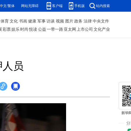
中文/繁体
网站无障碍
客户端
手机版
站内搜索
体育
文化
书画
健康
军事
访谈
视频
图片
政务
法律
中央文件
展
彩票
娱乐
时尚
悦读
公益
一带一路
亚太网
上市公司
文化产业
押人员