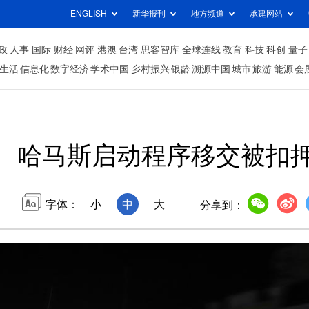
ENGLISH
新华报刊
地方频道
承建网站
政
人事
国际
财经
网评
港澳
台湾
思客智库
全球连线
教育
科技
科创
量子
生活
信息化
数字经济
学术中国
乡村振兴
银龄
溯源中国
城市
旅游
能源
会
哈马斯启动程序移交被扣
字体：
小
中
大
分享到：