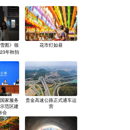
雪图》领
花市灯如昼
23年秋拍
国家服务
贵金高速公路正式通车运
示范区建
营
布会