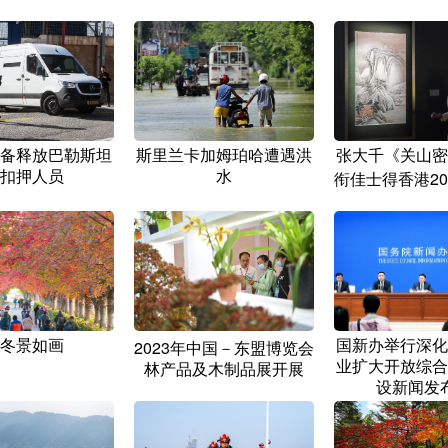
备释放巴勒斯坦
斯里兰卡加姆珀哈遭遇洪
张大千《关山密
扣押人员
水
衔佳士得香港20
冬景如画
国新办举行深化
2023年中国－东盟博览会
业扩大开放综合
林产品及木制品展开展
设新闻发