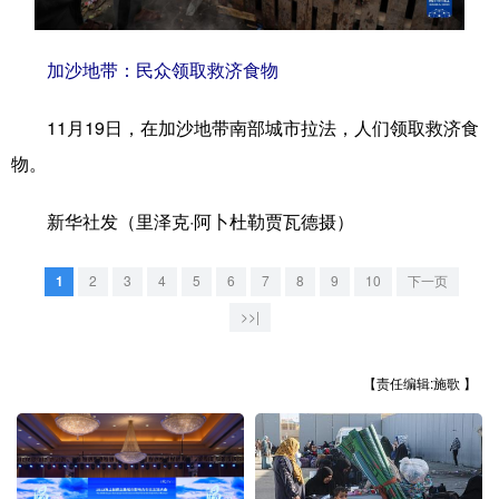
学术中国
乡村振兴
银龄
溯源中国
加沙地带：民众领取救济食物
城市
旅游
能源
会展
11月19日，在加沙地带南部城市拉法，人们领取救济食
彩票
娱乐
时尚
悦读
物。
公益
一带一路
亚太网
上市公司
新华社发（里泽克·阿卜杜勒贾瓦德摄）
文化产业
1
2
3
4
5
6
7
8
9
10
下一页
地方频道
>>|
北京
天津
河北
山西
【责任编辑:施歌 】
辽宁
吉林
上海
江苏
浙江
安徽
福建
江西