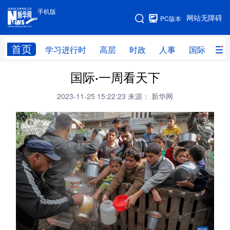
手机版
手机版
网站无障碍
PC版本
网站地图
首页
学习进行时
高层
时政
人事
国际
财
国际·一周看天下
学习进行时
高层
时政
人事
2023-11-25 15:22:23
来源： 新华网
国际
财经
网评
港澳
台湾
思客智库
全球连线
教育
科技
科创
量子
体育
文化
书画
健康
军事
访谈
视频
图片
政务
法律
中央文件
金融
汽车
食品
人居
信息化
数字经济