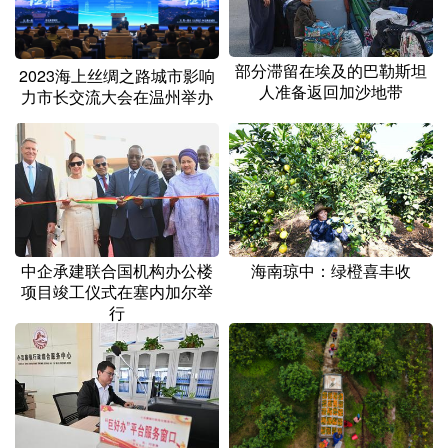
山东
河南
湖北
湖南
广东
广西
海南
重庆
部分滞留在埃及的巴勒斯坦
2023海上丝绸之路城市影响
四川
贵州
云南
西藏
人准备返回加沙地带
力市长交流大会在温州举办
陕西
甘肃
青海
宁夏
新疆
内蒙古
黑龙江
多语种频道
中企承建联合国机构办公楼
海南琼中：绿橙喜丰收
English
Español
Français
عربى
项目竣工仪式在塞内加尔举
行
Русский язык
日本語
한국어
Deutsch
Português