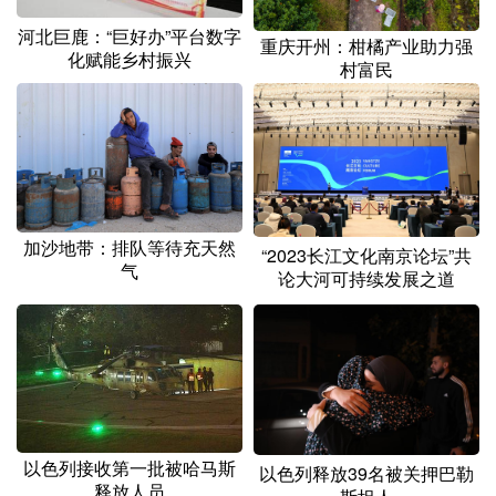
河北巨鹿：“巨好办”平台数字
重庆开州：柑橘产业助力强
化赋能乡村振兴
村富民
加沙地带：排队等待充天然
“2023长江文化南京论坛”共
气
论大河可持续发展之道
以色列接收第一批被哈马斯
以色列释放39名被关押巴勒
释放人员