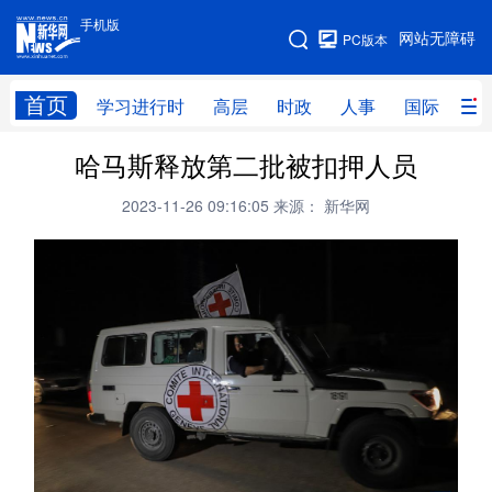
手机版
手机版
网站无障碍
PC版本
网站地图
首页
学习进行时
高层
时政
人事
国际
财
哈马斯释放第二批被扣押人员
学习进行时
高层
时政
人事
2023-11-26 09:16:05
来源： 新华网
国际
财经
网评
港澳
台湾
思客智库
全球连线
教育
科技
科创
量子
体育
文化
书画
健康
军事
访谈
视频
图片
政务
法律
中央文件
金融
汽车
食品
人居
信息化
数字经济