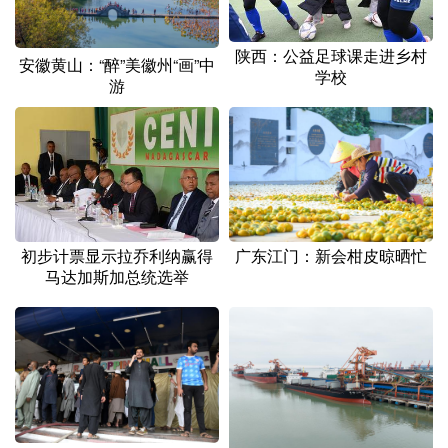
陕西：公益足球课走进乡村
安徽黄山：“醉”美徽州“画”中
学校
游
初步计票显示拉乔利纳赢得
广东江门：新会柑皮晾晒忙
马达加斯加总统选举