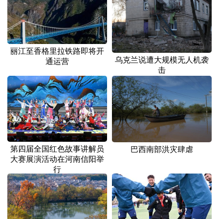
山东
河南
湖北
湖南
广东
广西
海南
重庆
四川
贵州
云南
西藏
丽江至香格里拉铁路即将开
乌克兰说遭大规模无人机袭
通运营
陕西
甘肃
青海
宁夏
击
新疆
内蒙古
黑龙江
多语种频道
English
Español
Français
عربى
第四届全国红色故事讲解员
巴西南部洪灾肆虐
大赛展演活动在河南信阳举
Русский язык
日本語
한국어
行
Deutsch
Português