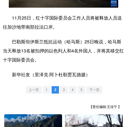
学术中国
乡村振兴
银龄
溯源中国
11月25日，红十字国际委员会工作人员将被释放人员送
城市
旅游
能源
会展
往加沙地带南部拉法口岸。
彩票
娱乐
时尚
悦读
巴勒斯坦伊斯兰抵抗运动（哈马斯）25日晚说，哈马斯
公益
一带一路
亚太网
上市公司
当天释放13名被扣押的以色列人和4名外国人，并将其移交红
文化产业
十字国际委员会。
新华社发（里泽克·阿卜杜勒贾瓦德摄）
地方频道
上一页
1
2
3
4
5
下一页
北京
天津
河北
山西
辽宁
吉林
上海
江苏
【责任编辑:王佳宁 】
浙江
安徽
福建
江西