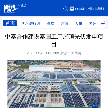
手机版
手机版
网站无障碍
PC版本
网站地图
首页
学习进行时
高层
时政
人事
国际
财
中泰合作建设泰国工厂屋顶光伏发电项
学习进行时
高层
时政
人事
目
国际
财经
网评
港澳
2023-11-26 11:37:03
来源： 新华网
台湾
思客智库
全球连线
教育
科技
科创
量子
体育
文化
书画
健康
军事
访谈
视频
图片
政务
法律
中央文件
金融
汽车
食品
人居
信息化
数字经济