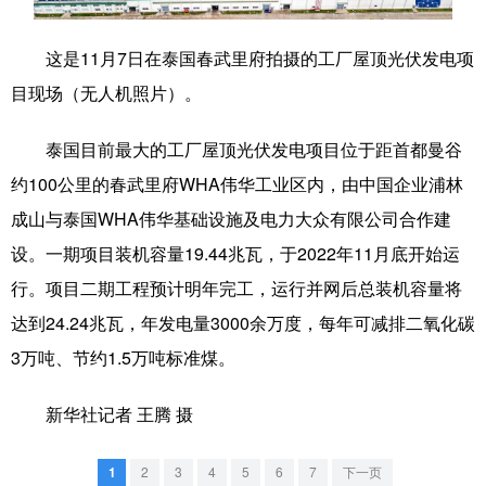
学术中国
乡村振兴
银龄
溯源中国
这是11月7日在泰国春武里府拍摄的工厂屋顶光伏发电项
城市
旅游
能源
会展
目现场（无人机照片）。
彩票
娱乐
时尚
悦读
泰国目前最大的工厂屋顶光伏发电项目位于距首都曼谷
公益
一带一路
亚太网
上市公司
约100公里的春武里府WHA伟华工业区内，由中国企业浦林
成山与泰国WHA伟华基础设施及电力大众有限公司合作建
文化产业
设。一期项目装机容量19.44兆瓦，于2022年11月底开始运
行。项目二期工程预计明年完工，运行并网后总装机容量将
地方频道
达到24.24兆瓦，年发电量3000余万度，每年可减排二氧化碳
北京
天津
河北
山西
3万吨、节约1.5万吨标准煤。
辽宁
吉林
上海
江苏
新华社记者 王腾 摄
浙江
安徽
福建
江西
1
2
3
4
5
6
7
下一页