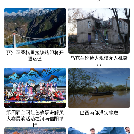
丽江至香格里拉铁路即将开
乌克兰说遭大规模无人机袭
通运营
击
第四届全国红色故事讲解员
巴西南部洪灾肆虐
大赛展演活动在河南信阳举
行