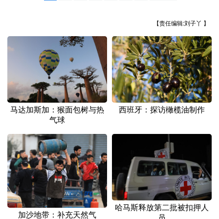
山东
河南
湖北
湖南
广东
广西
海南
重庆
【责任编辑:刘子丫 】
四川
贵州
云南
西藏
陕西
甘肃
青海
宁夏
新疆
内蒙古
黑龙江
西班牙：探访橄榄油制作
马达加斯加：猴面包树与热
气球
多语种频道
English
Español
Français
عربى
Русский язык
日本語
한국어
Deutsch
Português
哈马斯释放第二批被扣押人
加沙地带：补充天然气
员