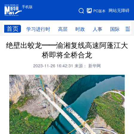
手机版
手机版
网站无障碍
PC版本
网站地图
首页
学习进行时
高层
时政
人事
国际
财
绝壁出蛟龙——渝湘复线高速阿蓬江大
学习进行时
高层
时政
人事
桥即将全桥合龙
国际
财经
网评
港澳
2023-11-26 16:42:31
来源： 新华网
台湾
思客智库
全球连线
教育
科技
科创
量子
体育
文化
书画
健康
军事
访谈
视频
图片
政务
法律
中央文件
金融
汽车
食品
人居
信息化
数字经济