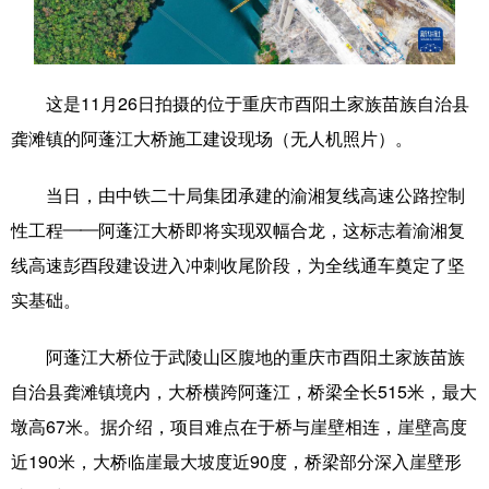
学术中国
乡村振兴
银龄
溯源中国
城市
旅游
能源
会展
这是11月26日拍摄的位于重庆市酉阳土家族
苗族
自治县
彩票
娱乐
时尚
悦读
龚滩镇的阿蓬江大桥施工建设现场（无人机照片）。
公益
一带一路
亚太网
上市公司
当日，由中铁二十局集团承建的渝湘复线高速公路控制
文化产业
性工程——阿蓬江大桥即将实现双幅合龙，这标志着渝湘复
线高速彭酉段建设进入冲刺收尾阶段，为全线通车奠定了坚
实基础。
地方频道
阿蓬江大桥位于武陵山区腹地的重庆市酉阳土家族
苗族
北京
天津
河北
山西
自治县龚滩镇境内，大桥横跨阿蓬江，桥梁全长515米，最大
辽宁
吉林
上海
江苏
墩高67米。据介绍，项目难点在于桥与崖壁相连，崖壁高度
浙江
安徽
福建
江西
近190米，大桥临崖最大坡度近90度，桥梁部分深入崖壁形