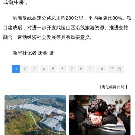
山东
河南
湖北
湖南
成“隧中桥”。
广东
广西
海南
重庆
渝湘复线高速公路总里程280公里，平均桥隧比80%。项
四川
贵州
云南
西藏
目建成后，对进一步开发武陵山区沿线旅游资源、推进交旅
融合，带动经济社会发展等具有重要意义。
陕西
甘肃
青海
宁夏
新疆
内蒙古
黑龙江
新华社记者 唐奕 摄
1
2
3
4
5
6
7
8
9
10
下一页
多语种频道
【责任编辑:白羽 】
English
Español
Français
عربى
Русский язык
日本語
한국어
Deutsch
Português