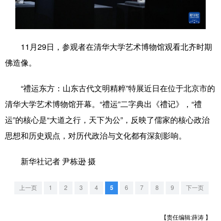
学术中国
乡村振兴
银龄
溯源中国
城市
旅游
能源
会展
11月29日，参观者在清华大学艺术博物馆观看北齐时期
彩票
娱乐
时尚
悦读
佛造像。
公益
一带一路
亚太网
上市公司
“禮运东方：山东古代文明精粹”特展近日在位于北京市的
文化产业
清华大学艺术博物馆开幕。“禮运”二字典出《禮记》，“禮
运”的核心是“大道之行，天下为公”，反映了儒家的核心政治
思想和历史观点，对历代政治与文化都有深刻影响。
地方频道
新华社记者 尹栋逊 摄
北京
天津
河北
山西
辽宁
吉林
上海
江苏
上一页
1
2
3
4
5
6
7
8
9
下一页
浙江
安徽
福建
江西
【责任编辑:薛涛 】