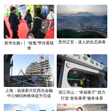
山东
河南
湖北
湖南
广东
广西
海南
重庆
四川
贵州
云南
西藏
陕西
甘肃
青海
宁夏
贵州正安：迷人的生态画卷
新疆
内蒙古
黑龙江
新华全媒+丨 “链氪”带你逛链
博
多语种频道
English
Español
Français
عربى
Русский язык
日本語
한국어
上海：临港新片区西岛金融
浙江舟山：“幸福客厅” 助力
Deutsch
Português
中心钢结构锥体提升完成
打造“老有康养”服务体系