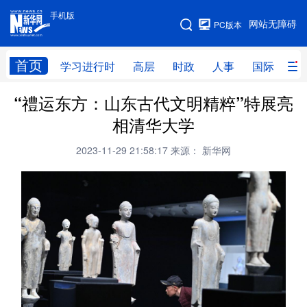
手机版
手机版
网站无障碍
PC版本
网站地图
首页
学习进行时
高层
时政
人事
国际
财
“禮运东方：山东古代文明精粹”特展亮
学习进行时
高层
时政
人事
相清华大学
国际
财经
网评
港澳
2023-11-29 21:58:17
来源： 新华网
台湾
思客智库
全球连线
教育
科技
科创
量子
体育
文化
书画
健康
军事
访谈
视频
图片
政务
法律
中央文件
金融
汽车
食品
人居
信息化
数字经济