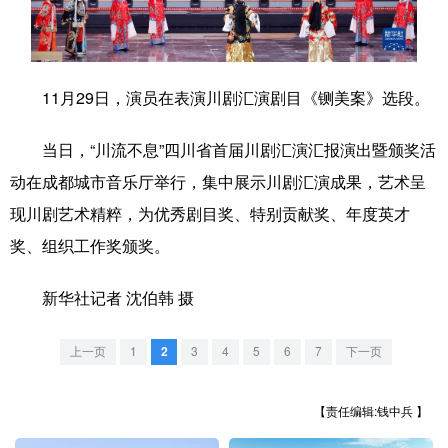
学术中国
乡村振兴
银龄
溯源中国
城市
旅游
能源
会展
11月29日，演员在表演川剧汇演剧目《铡美案》选段。
彩票
娱乐
时尚
悦读
当日，“川流不息”四川省首届川剧汇演汇报演出暨颁奖活
公益
一带一路
亚太网
上市公司
动在成都城市音乐厅举行，集中展示川剧汇演成果，艺术呈
文化产业
现川剧艺术精粹，为优秀剧目奖、特别贡献奖、年度英才
奖、组织工作奖颁奖。
地方频道
新华社记者 沈伯韩 摄
北京
天津
河北
山西
上一页
1
2
3
4
5
6
7
下一页
辽宁
吉林
上海
江苏
浙江
安徽
福建
江西
【责任编辑:钱中兵 】