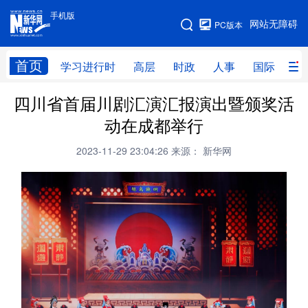
手机版
手机版
网站无障碍
PC版本
网站地图
首页
学习进行时
高层
时政
人事
国际
财
四川省首届川剧汇演汇报演出暨颁奖活
学习进行时
高层
时政
人事
动在成都举行
国际
财经
网评
港澳
2023-11-29 23:04:26
来源： 新华网
台湾
思客智库
全球连线
教育
科技
科创
量子
体育
文化
书画
健康
军事
访谈
视频
图片
政务
法律
中央文件
金融
汽车
食品
人居
信息化
数字经济