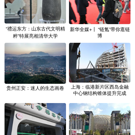
“禮运东方：山东古代文明精
新华全媒+丨 “链氪”带你逛链
博
粹”特展亮相清华大学
上海：临港新片区西岛金融
贵州正安：迷人的生态画卷
中心钢结构锥体提升完成