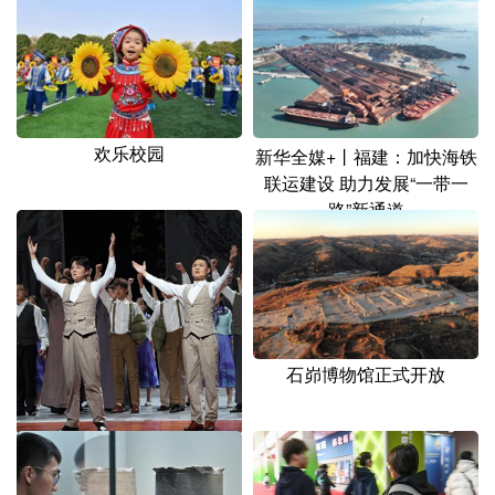
山东
河南
湖北
湖南
广东
广西
海南
重庆
四川
贵州
云南
西藏
陕西
甘肃
青海
宁夏
欢乐校园
新华全媒+丨福建：加快海铁
联运建设 助力发展“一带一
新疆
内蒙古
黑龙江
路”新通道
多语种频道
English
Español
Français
عربى
Русский язык
日本語
한국어
石峁博物馆正式开放
Deutsch
Português
大型音乐舞蹈史诗《西南联
大》在昆明公演