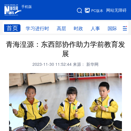
手机版
手机版
网站无障碍
PC版本
网站地图
首页
学习进行时
高层
时政
人事
国际
财
青海湟源：东西部协作助力学前教育发
学习进行时
高层
时政
人事
展
国际
财经
网评
港澳
2023-11-30 11:52:44
来源： 新华网
台湾
思客智库
全球连线
教育
科技
科创
量子
体育
文化
书画
健康
军事
访谈
视频
图片
政务
法律
中央文件
金融
汽车
食品
人居
信息化
数字经济