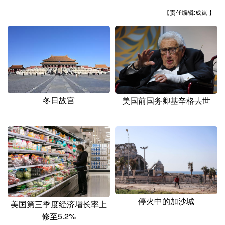
山东
河南
湖北
湖南
【责任编辑:成岚 】
广东
广西
海南
重庆
四川
贵州
云南
西藏
陕西
甘肃
青海
宁夏
新疆
内蒙古
黑龙江
冬日故宫
美国前国务卿基辛格去世
多语种频道
English
Español
Français
عربى
Русский язык
日本語
한국어
Deutsch
Português
停火中的加沙城
美国第三季度经济增长率上
修至5.2%