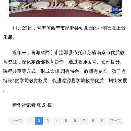
学术中国
乡村振兴
银龄
溯源中国
城市
旅游
能源
会展
11月29日，青海省西宁市湟源县幼儿园的小朋友在上音
彩票
娱乐
时尚
悦读
乐课。
公益
一带一路
亚太网
上市公司
近年来，青海省西宁市湟源县依托江苏省南京市优质教
文化产业
育资源，深化东西部教育协作，通过教师援青、硬件提升、
课程共享等方式，形成“幼儿园有特色、教师有专长、孩子有
特长” 的学前教育格局，促进湟源县学前教育优质、均衡发展
地方频道
。
北京
天津
河北
山西
新华社记者 张龙 摄
辽宁
吉林
上海
江苏
浙江
安徽
福建
江西
上一页
1
2
3
4
5
6
7
8
9
下一页