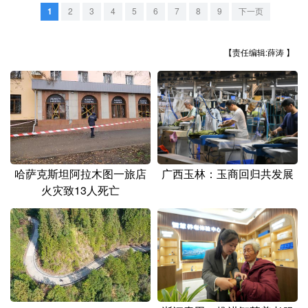
山东
河南
湖北
湖南
1
2
3
4
5
6
7
8
9
下一页
广东
广西
海南
重庆
【责任编辑:薛涛 】
四川
贵州
云南
西藏
陕西
甘肃
青海
宁夏
新疆
内蒙古
黑龙江
多语种频道
哈萨克斯坦阿拉木图一旅店
广西玉林：玉商回归共发展
火灾致13人死亡
English
Español
Français
عربى
Русский язык
日本語
한국어
Deutsch
Português