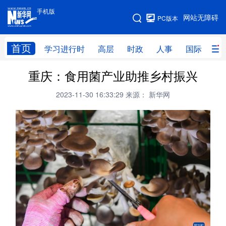
手机版
手机版
网站无障碍
PC版本
网站地图
首页
学习进行时
高层
时政
人事
国际
财
重庆：食用菌产业助推乡村振兴
学习进行时
高层
时政
人事
2023-11-30 16:33:29
来源： 新华网
国际
财经
网评
港澳
台湾
思客智库
全球连线
教育
科技
科创
量子
体育
文化
书画
健康
军事
访谈
视频
图片
政务
法律
中央文件
金融
汽车
食品
人居
信息化
数字经济