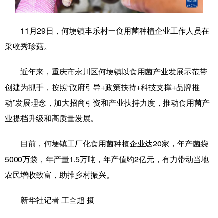
学术中国
乡村振兴
银龄
溯源中国
11月29日，何埂镇丰乐村一食用菌种植企业工作人员在
城市
旅游
能源
会展
采收秀珍菇。
彩票
娱乐
时尚
悦读
近年来，重庆市永川区何埂镇以食用菌产业发展示范带
公益
一带一路
亚太网
上市公司
创建为抓手，按照“政府引导+政策扶持+科技支撑+品牌推
文化产业
动”发展理念，加大招商引资和产业扶持力度，推动食用菌产
业提档升级和高质量发展。
地方频道
目前，何埂镇工厂化食用菌种植企业达20家，年产菌袋
5000万袋，年产量1.5万吨，年产值约2亿元，有力带动当地
北京
天津
河北
山西
农民增收致富，助推乡村振兴。
辽宁
吉林
上海
江苏
新华社记者 王全超 摄
浙江
安徽
福建
江西