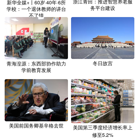
浙江青田：推进智慧养老服
新华全媒+丨60岁·40年·6所
务平台建设
学校：一个退休教师的讲台
不了情
冬日故宫
青海湟源：东西部协作助力
学前教育发展
美国前国务卿基辛格去世
美国第三季度经济增长率上
修至5.2%