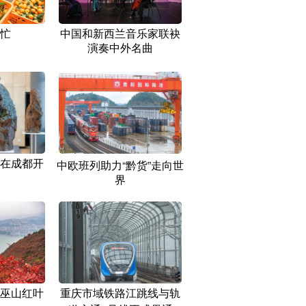
忙
中国和新西兰音乐家联袂
演奏中外名曲
在成都开
中欧班列助力“黔货”走向世
界
巫山红叶
重庆市域铁路江跳线与轨