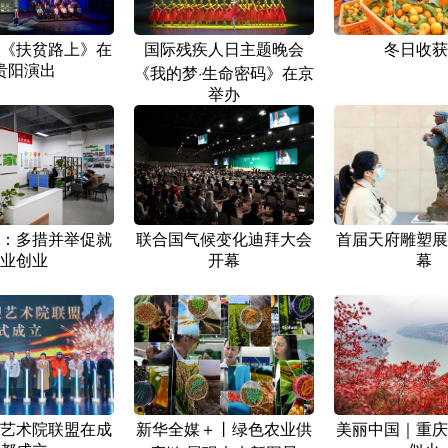
《扶贫路上》在
国际残疾人日主题晚会
冬日收获
贵阳演出
《我的梦·生命密码》在京
举办
：多措并举促就
联合国气候变化迪拜大会
首届天府雕塑展
业创业
开幕
幕
艺术院联盟在成
新华全媒＋丨绿色农业供
美丽中国｜重庆