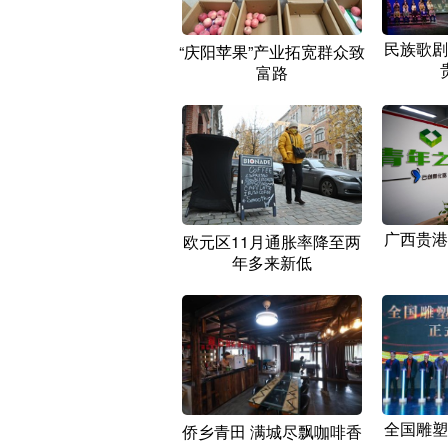
民族歌剧
“庆阳苹果”产业拓宽群众致
富路
广西贵港
欧元区11月通胀率降至两
年多来新低
全国雕塑
侨乡青田 满城尽飘咖啡香