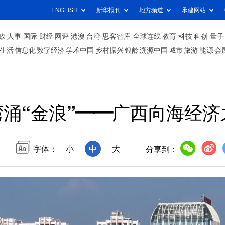
ENGLISH
新华报刊
地方频道
承建网站
政
人事
国际
财经
网评
港澳
台湾
思客智库
全球连线
教育
科技
科创
量子
生活
信息化
数字经济
学术中国
乡村振兴
银龄
溯源中国
城市
旅游
能源
会
湾涌“金浪”——广西向海经
字体：
小
中
大
分享到：