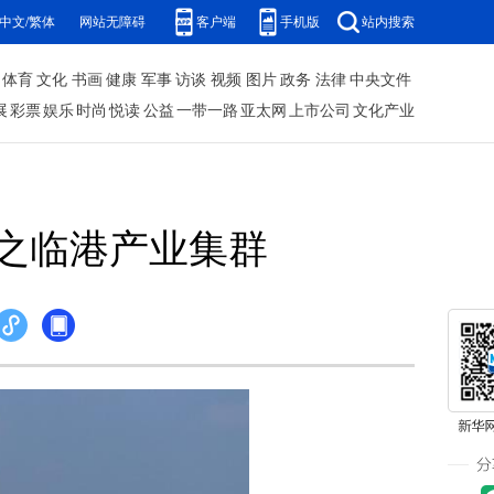
中文/繁体
网站无障碍
客户端
手机版
站内搜索
体育
文化
书画
健康
军事
访谈
视频
图片
政务
法律
中央文件
展
彩票
娱乐
时尚
悦读
公益
一带一路
亚太网
上市公司
文化产业
济之临港产业集群