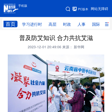
手机版
手机版
网站无障碍
PC版本
网站地图
首页
学习进行时
高层
时政
人事
国际
财
普及防艾知识 合力共抗艾滋
学习进行时
高层
时政
人事
2023-12-01 20:49:06
来源： 新华网
国际
财经
网评
港澳
台湾
思客智库
全球连线
教育
科技
科创
量子
体育
文化
书画
健康
军事
访谈
视频
图片
政务
法律
中央文件
金融
汽车
食品
人居
信息化
数字经济