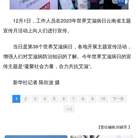
学术中国
乡村振兴
银龄
溯源中国
12月1日，工作人员在2023年世界艾滋病日云南省主题
城市
旅游
能源
会展
宣传月活动上向人们进行宣传。
彩票
娱乐
时尚
悦读
当日是第36个世界艾滋病日，各地开展主题宣传活动，
公益
一带一路
亚太网
上市公司
增强人们对艾滋病防治知识的了解。今年世界艾滋病日的宣
文化产业
传主题是“凝聚社会力量，合力共抗艾滋”。
新华社记者 陈欣波 摄
地方频道
1
2
3
4
5
6
7
8
9
10
下一页
北京
天津
河北
山西
>>|
辽宁
吉林
上海
江苏
浙江
安徽
福建
江西
【责任编辑:邱丽芳 】