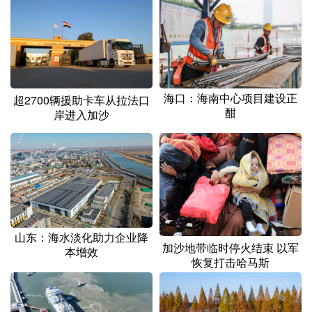
山东
河南
湖北
湖南
广东
广西
海南
重庆
四川
贵州
云南
西藏
陕西
甘肃
青海
宁夏
海口：海南中心项目建设正
超2700辆援助卡车从拉法口
酣
岸进入加沙
新疆
内蒙古
黑龙江
多语种频道
English
Español
Français
عربى
Русский язык
日本語
한국어
山东：海水淡化助力企业降
加沙地带临时停火结束 以军
本增效
Deutsch
Português
恢复打击哈马斯