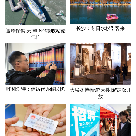
长沙：冬日水杉引客来
迎峰保供 天津LNG接收站储
气忙
呼和浩特：信访代办解民忧
大埃及博物馆“大楼梯”走廊开
放