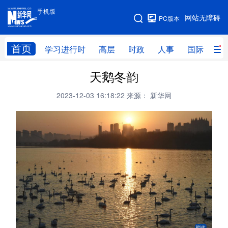
手机版
手机版
网站无障碍
PC版本
网站地图
首页
学习进行时
高层
时政
人事
国际
财
天鹅冬韵
学习进行时
高层
时政
人事
2023-12-03 16:18:22
来源： 新华网
国际
财经
网评
港澳
台湾
思客智库
全球连线
教育
科技
科创
量子
体育
文化
书画
健康
军事
访谈
视频
图片
政务
法律
中央文件
金融
汽车
食品
人居
信息化
数字经济