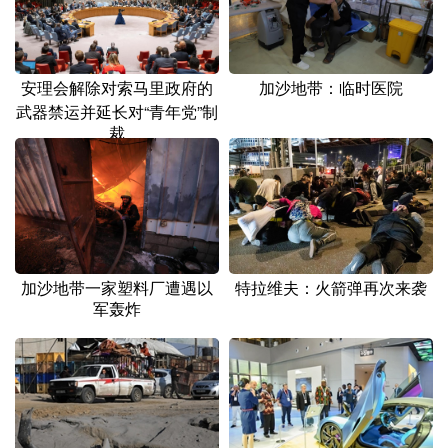
安理会解除对索马里政府的
加沙地带：临时医院
武器禁运并延长对“青年党”制
裁
加沙地带一家塑料厂遭遇以
特拉维夫：火箭弹再次来袭
军轰炸