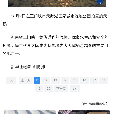
学术中国
乡村振兴
银龄
溯源中国
12月2日在三门峡市天鹅湖国家城市湿地公园拍摄的天
城市
旅游
能源
会展
鹅。
彩票
娱乐
时尚
悦读
河南省三门峡市凭借适宜的气候、优良水生态和安全的
公益
一带一路
亚太网
上市公司
环境，每年秋冬之际成为我国境内大天鹅栖息越冬的主要目
文化产业
的地之一。
新华社记者 鲁鹏 摄
地方频道
|<<
上一页
11
12
13
14
15
16
17
18
北京
天津
河北
山西
19
20
下一页
>>|
辽宁
吉林
上海
江苏
【责任编辑:周楚卿 】
浙江
安徽
福建
江西