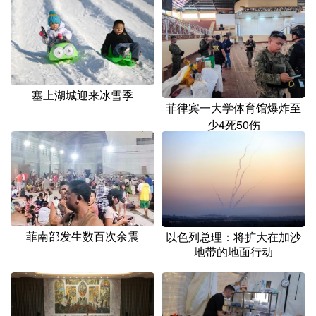
山东
河南
湖北
湖南
广东
广西
海南
重庆
四川
贵州
云南
西藏
陕西
甘肃
青海
宁夏
塞上湖城迎来冰雪季
菲律宾一大学体育馆爆炸至
新疆
内蒙古
黑龙江
少4死50伤
多语种频道
English
Español
Français
عربى
Русский язык
日本語
한국어
菲南部发生数百次余震
以色列总理：将扩大在加沙
地带的地面行动
Deutsch
Português