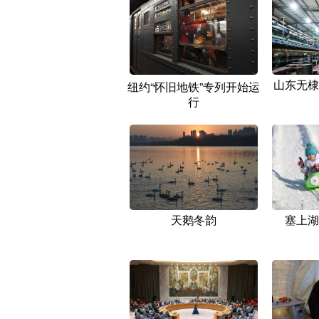
山东无棣
纽约“怀旧地铁”专列开始运
行
天鹅冬韵
塞上湖