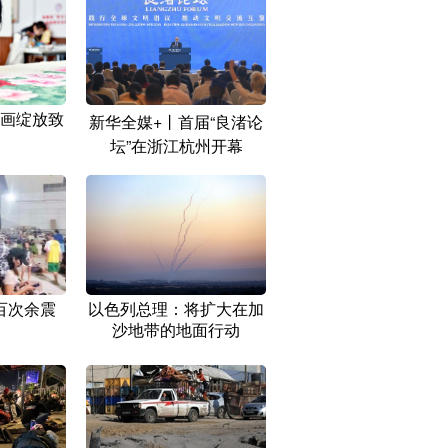
画绽放致
新华全媒+丨首届“良渚论
坛”在浙江杭州开幕
百次余震
以色列总理：将扩大在加
沙地带的地面行动