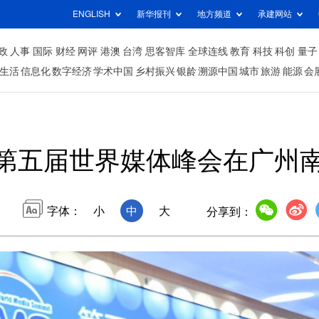
ENGLISH
新华报刊
地方频道
承建网站
政
人事
国际
财经
网评
港澳
台湾
思客智库
全球连线
教育
科技
科创
量子
生活
信息化
数字经济
学术中国
乡村振兴
银龄
溯源中国
城市
旅游
能源
会
第五届世界媒体峰会在广州
字体：
小
中
大
分享到：