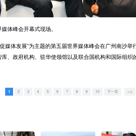
界媒体峰会开幕式现场。
促媒体发展”为主题的第五届世界媒体峰会在广州南沙举行
智库、政府机构、驻华使领馆以及联合国机构和国际组织的
1
2
3
4
5
6
7
8
9
10
下一页
>>|