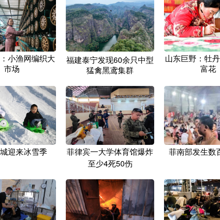
：小渔网编织大
山东巨野：牡丹
福建泰宁发现60余只中型
市场
富花
猛禽黑鸢集群
城迎来冰雪季
菲律宾一大学体育馆爆炸
菲南部发生数
至少4死50伤