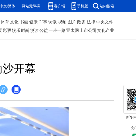
中文/繁体
网站无障碍
客户端
手机版
站内搜索
体育
文化
书画
健康
军事
访谈
视频
图片
政务
法律
中央文件
展
彩票
娱乐
时尚
悦读
公益
一带一路
亚太网
上市公司
文化产业
南沙开幕