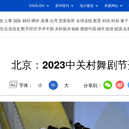
ENGLISH
新华报刊
地方频道
承建网站
政
人事
国际
财经
网评
港澳
台湾
思客智库
全球连线
教育
科技
科创
量子
生活
信息化
数字经济
学术中国
乡村振兴
银龄
溯源中国
城市
旅游
能源
会
北京：2023中关村舞剧
字体：
小
中
大
分享到：