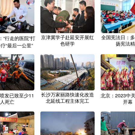
京津冀学子赴延安开展红
全国宪法日：多
：“行走的医院”打
色研学
扬宪法精
疗“最后一公里”
长沙万家丽路快速化改造
喷发已致至少11
北京：2023中
北延线工程主体完工
人死亡
开幕