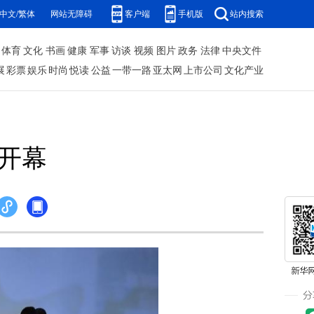
中文/繁体
网站无障碍
客户端
手机版
站内搜索
体育
文化
书画
健康
军事
访谈
视频
图片
政务
法律
中央文件
展
彩票
娱乐
时尚
悦读
公益
一带一路
亚太网
上市公司
文化产业
节开幕