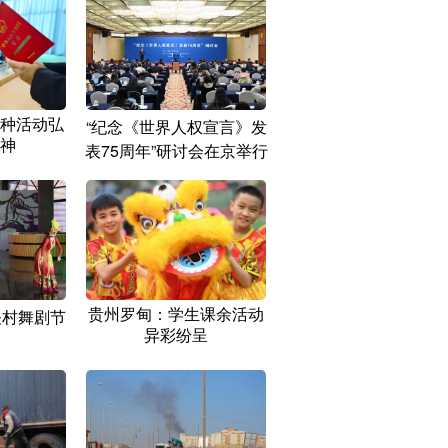
种活动弘
“纪念《世界人权宣言》发
神
表75周年”研讨会在京举行
贵州罗甸：学生课余活动
关村舞剧节
异彩纷呈