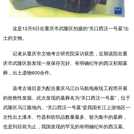
学术中国
乡村振兴
银龄
溯源中国
城市
旅游
能源
会展
这是12月5日在重庆市武隆区拍摄的“关口西汉一号墓”出
彩票
娱乐
时尚
悦读
土的文物。
公益
一带一路
亚太网
上市公司
记者从重庆市文物考古研究院采访获悉，近期该院在重
文化产业
庆市武隆区新发现一座保存完好、有明确纪年的西汉初期墓
葬，出土遗物600余件。
地方频道
该考古项目是为配合重庆乌江白马航电枢纽工程而开展
的抢救性发掘。此次发现的墓葬名为“关口西汉一号墓”，位于
北京
天津
河北
山西
武隆区乌江腹地内。“关口西汉一号墓”是我国长江上游地区一
辽宁
吉林
上海
江苏
次性出土漆木、竹器和纺织品数量最多、较为集中的墓葬，
浙江
安徽
福建
江西
也是到目前为止，我国发现的罕见的有明确纪年的西汉墓。