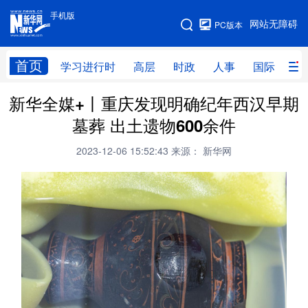
手机版
手机版
网站无障碍
PC版本
网站地图
首页
学习进行时
高层
时政
人事
国际
财
新华全媒+丨重庆发现明确纪年西汉早期
学习进行时
高层
时政
人事
墓葬 出土遗物600余件
国际
财经
网评
港澳
2023-12-06 15:52:43
来源： 新华网
台湾
思客智库
全球连线
教育
科技
科创
量子
体育
文化
书画
健康
军事
访谈
视频
图片
政务
法律
中央文件
金融
汽车
食品
人居
信息化
数字经济