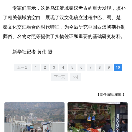
山东
河南
湖北
湖南
专家们表示，这是乌江流域秦汉考古的重大发现，填补
广东
广西
海南
重庆
了相关领域的空白，展现了汉文化确立过程中巴、蜀、楚、
四川
贵州
云南
西藏
秦文化交汇融合的时代特征，为今后研究中国西汉初期葬制
葬俗、名物对照等提供了实物佐证和重要的基础研究材料。
陕西
甘肃
青海
宁夏
新疆
内蒙古
黑龙江
新华社记者 黄伟 摄
上一页
1
2
3
4
5
6
7
8
9
10
多语种频道
下一页
>>|
English
Español
Français
عربى
【责任编辑:施歌 】
Русский язык
日本語
한국어
Deutsch
Português