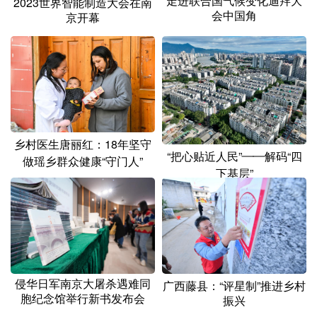
走进联合国气候变化迪拜大
2023世界智能制造大会在南
会中国角
京开幕
乡村医生唐丽红：18年坚守
“把心贴近人民”——解码“四
做瑶乡群众健康“守门人”
下基层”
侵华日军南京大屠杀遇难同
广西藤县：“评星制”推进乡村
胞纪念馆举行新书发布会
振兴