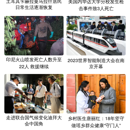
土耳其卡赫拉曼马拉什居民
美国内华达大学分校发生枪
日常生活逐渐恢复
击事件致3人死亡
印尼火山喷发死亡人数升至
2023世界智能制造大会在南
22人 救援继续
京开幕
走进联合国气候变化迪拜大
乡村医生唐丽红：18年坚守
会中国角
做瑶乡群众健康“守门人”