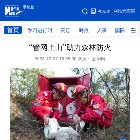
手机版
手机版
网站无障碍
PC版本
网站地图
首页
学习进行时
高层
时政
人事
国际
财
“管网上山”助力森林防火
学习进行时
高层
时政
人事
2023-12-07 15:35:20
来源： 新华网
国际
财经
网评
港澳
台湾
思客智库
全球连线
教育
科技
科创
量子
体育
文化
书画
健康
军事
访谈
视频
图片
政务
法律
中央文件
金融
汽车
食品
人居
信息化
数字经济