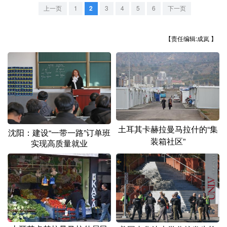
山东
河南
湖北
湖南
上一页
1
2
3
4
5
6
下一页
广东
广西
海南
重庆
【责任编辑:成岚 】
四川
贵州
云南
西藏
陕西
甘肃
青海
宁夏
新疆
内蒙古
黑龙江
多语种频道
土耳其卡赫拉曼马拉什的“集
沈阳：建设“一带一路”订单班
装箱社区”
实现高质量就业
English
Español
Français
عربى
Русский язык
日本語
한국어
Deutsch
Português