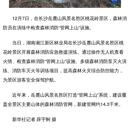
学术中国
乡村振兴
银龄
溯源中国
12月7日，在长沙岳麓山风景名胜区桃花岭景区，森林消
城市
旅游
能源
会展
防员在演练中检查森林消防“管网上山”设施。
彩票
娱乐
时尚
悦读
当日，湖南湘江新区林业局在长沙岳麓山风景名胜区桃
公益
一带一路
亚太网
上市公司
花岭景区开展森林消防应急救援演练。通过操作无人机查看
文化产业
火情、检查森林消防“管网上山”设施、多级森林消防泵灭火演
练、消防车灭火等训练项目，提高森林火灾综合防控能力，
为景区游客安全保驾护航。
地方频道
近年来，岳麓山风景名胜区打造“管网上山”系统，建设覆
北京
天津
河北
山西
盖全景区主要山体的森林消防管网，新建管网约14.3千米。
辽宁
吉林
上海
江苏
新华社记者 薛宇舸 摄
浙江
安徽
福建
江西