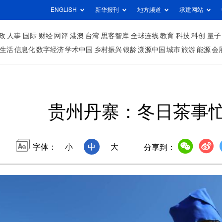
ENGLISH
新华报刊
地方频道
承建网站
政
人事
国际
财经
网评
港澳
台湾
思客智库
全球连线
教育
科技
科创
量子
生活
信息化
数字经济
学术中国
乡村振兴
银龄
溯源中国
城市
旅游
能源
会
贵州丹寨：冬日茶事
字体：
小
中
大
分享到：