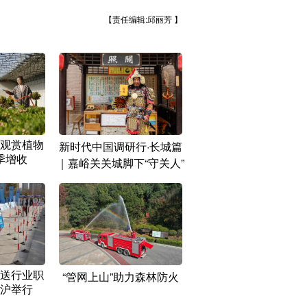
【责任编辑:邱丽芳 】
观赏植物
新时代中国调研行·长城篇
季增收
｜嘉峪关关城脚下“守关人”
送行业职
“管网上山”助力森林防火
沪举行