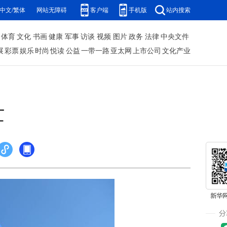
中文/繁体
网站无障碍
客户端
手机版
站内搜索
体育
文化
书画
健康
军事
访谈
视频
图片
政务
法律
中央文件
展
彩票
娱乐
时尚
悦读
公益
一带一路
亚太网
上市公司
文化产业
忙