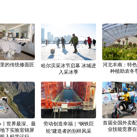
里的传统修面匠
河北丰南：特色
哈尔滨采冰节启幕 冰城进
种植助农冬
入采冰季
首届全国外卖配
+丨世界最深、最
劳动创造幸福｜“钢铁巨
业技能竞赛在
地下实验室锦屏
轮”建造者的别样风采
投入科学运行