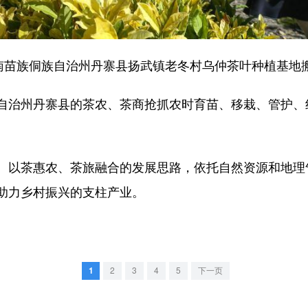
苗族侗族自治州丹寨县扬武镇老冬村乌仲茶叶种植基地
治州丹寨县的茶农、茶商抢抓农时育苗、移栽、管护、
以茶惠农、茶旅融合的发展思路，依托自然资源和地理
助力乡村振兴的支柱产业。
1
2
3
4
5
下一页