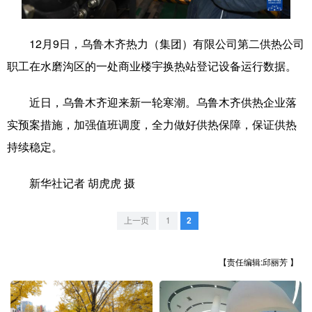
学术中国
乡村振兴
银龄
溯源中国
12月9日，乌鲁木齐热力（集团）有限公司第二供热公司
城市
旅游
能源
会展
职工在水磨沟区的一处商业楼宇换热站登记设备运行数据。
彩票
娱乐
时尚
悦读
近日，乌鲁木齐迎来新一轮寒潮。乌鲁木齐供热企业落
公益
一带一路
亚太网
上市公司
实预案措施，加强值班调度，全力做好供热保障，保证供热
文化产业
持续稳定。
新华社记者 胡虎虎 摄
地方频道
上一页
1
2
北京
天津
河北
山西
辽宁
吉林
上海
江苏
【责任编辑:邱丽芳 】
浙江
安徽
福建
江西