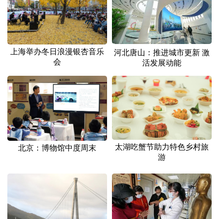
山东
河南
湖北
湖南
广东
广西
海南
重庆
四川
贵州
云南
西藏
上海举办冬日浪漫银杏音乐
河北唐山：推进城市更新 激
会
活发展动能
陕西
甘肃
青海
宁夏
新疆
内蒙古
黑龙江
多语种频道
English
Español
Français
عربى
太湖吃蟹节助力特色乡村旅
北京：博物馆中度周末
游
Русский язык
日本語
한국어
Deutsch
Português