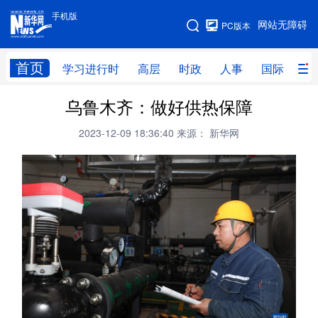
手机版
手机版
网站无障碍
PC版本
网站地图
首页
学习进行时
高层
时政
人事
国际
财
乌鲁木齐：做好供热保障
学习进行时
高层
时政
人事
2023-12-09 18:36:40
来源： 新华网
国际
财经
网评
港澳
台湾
思客智库
全球连线
教育
科技
科创
量子
体育
文化
书画
健康
军事
访谈
视频
图片
政务
法律
中央文件
金融
汽车
食品
人居
信息化
数字经济