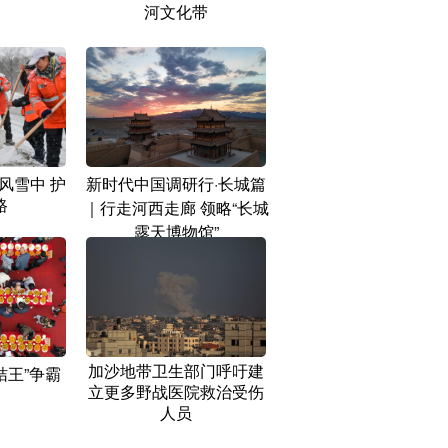
河文化带
风雪中 护
新时代中国调研行·长城篇
路
｜行走河西走廊 领略“长城
露天博物馆”
加沙地带卫生部门呼吁建
桔王”争霸
立更多野战医院救治受伤
人员