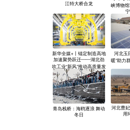
江特大桥合龙
峡博物馆
宁
新华全媒+丨锚定制造高地
河北玉
加速聚势跃迁——湖北劲
暖”助力
吹工业“新风”推动高质量发
展
河北曹妃
青岛栈桥：海鸥逐浪 舞动
用
冬日