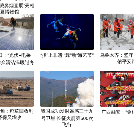
藏鼻烟壶展”亮相
夏博物馆
田：“光伏+电采
“指”上非遗 “舞”动“海艺节”
乌鲁木齐：坚守
佑平安
群众清洁温暖过冬
甸：稻草回收利
我国成功发射遥感三十九
广西融安：“金
环保又增收
号卫星 长征火箭第500次
飞行