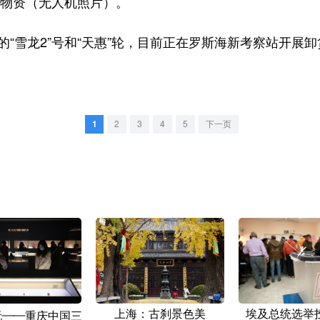
站物资（无人机照片）。
“雪龙2”号和“天惠”轮，目前正在罗斯海新考察站开展
1
2
3
4
5
下一页
上海：古刹景色美
埃及总统选举
玩——重庆中国三