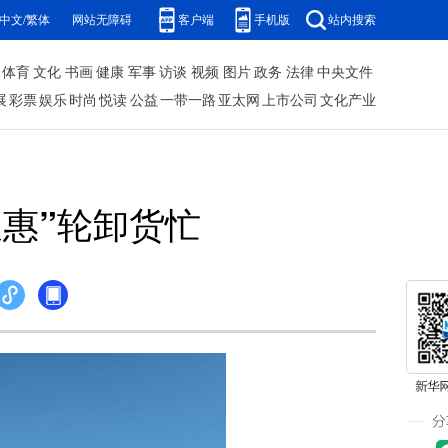
中文/繁体
网站无障碍
客户端
手机版
站内搜索
体育
文化
书画
健康
军事
访谈
视频
图片
政务
法律
中央文件
展
彩票
娱乐
时尚
悦读
公益
一带一路
亚太网
上市公司
文化产业
天惠”轮卸货忙