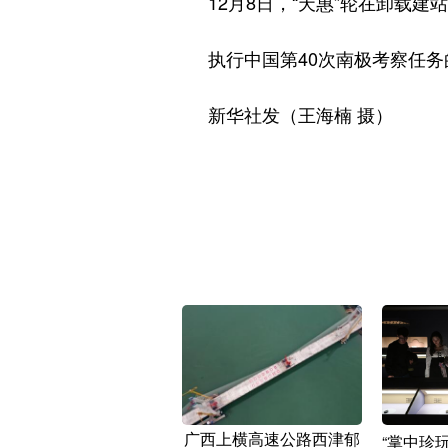
12月8日，“天惠”轮在卸载建
执行中国第40次南极考察任务的
新华社发（王海楠 摄）
广西上横高速公路西津郁
“掌中珍