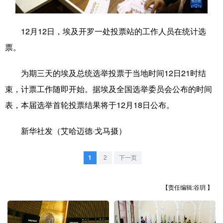
学术中国
乡村振兴
银龄
溯源中国
12月12日，埃及开罗一处投票站的工作人员在统计选
城市
旅游
能源
会展
票。
彩票
娱乐
时尚
悦读
为期三天的埃及总统选举投票于当地时间12日21时结
公益
一带一路
亚太网
上市公司
束，计票工作随即开始。据埃及全国选举委员会公布的时间
文化产业
表，本届选举首轮投票结果将于12月18日公布。
新华社发（艾哈迈德·戈马摄）
地方频道
1
2
下一页
北京
天津
河北
山西
辽宁
吉林
上海
江苏
【责任编辑:谷玥 】
浙江
安徽
福建
江西