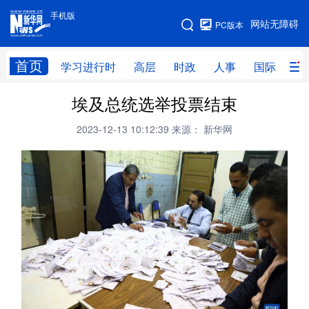
手机版
手机版
网站无障碍
PC版本
网站地图
首页
学习进行时
高层
时政
人事
国际
财
埃及总统选举投票结束
学习进行时
高层
时政
人事
2023-12-13 10:12:39
来源： 新华网
国际
财经
网评
港澳
台湾
思客智库
全球连线
教育
科技
科创
量子
体育
文化
书画
健康
军事
访谈
视频
图片
政务
法律
中央文件
金融
汽车
食品
人居
信息化
数字经济