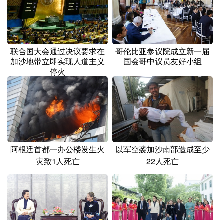
山东
河南
湖北
湖南
广东
广西
海南
重庆
四川
贵州
云南
西藏
联合国大会通过决议要求在
哥伦比亚参议院成立新一届
加沙地带立即实现人道主义
国会哥中议员友好小组
陕西
甘肃
青海
宁夏
停火
新疆
内蒙古
黑龙江
多语种频道
English
Español
Français
عربى
阿根廷首都一办公楼发生火
以军空袭加沙南部造成至少
灾致1人死亡
22人死亡
Русский язык
日本語
한국어
Deutsch
Português