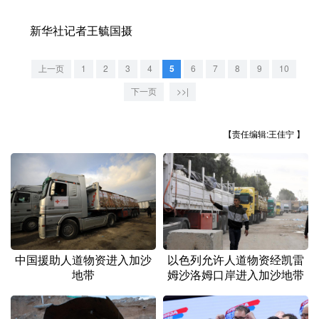
新华社记者王毓国摄
上一页
1
2
3
4
5
6
7
8
9
10
下一页
>>|
【责任编辑:王佳宁 】
中国援助人道物资进入加沙
以色列允许人道物资经凯雷
地带
姆沙洛姆口岸进入加沙地带