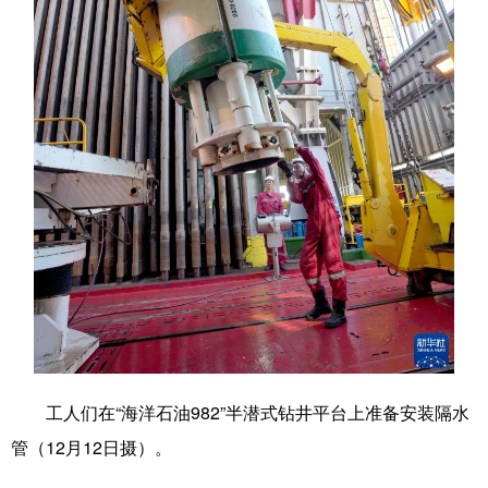
学术中国
乡村振兴
银龄
溯源中国
城市
旅游
能源
会展
彩票
娱乐
时尚
悦读
公益
一带一路
亚太网
上市公司
文化产业
地方频道
北京
天津
河北
山西
辽宁
吉林
上海
江苏
工人们在“海洋石油982”半潜式钻井平台上准备安装隔水
浙江
安徽
福建
江西
管（12月12日摄）。