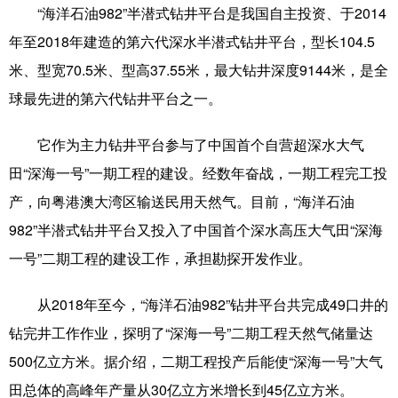
山东
河南
湖北
湖南
“海洋石油982”半潜式钻井平台是我国自主投资、于2014
广东
广西
海南
重庆
年至2018年建造的第六代深水半潜式钻井平台，型长104.5
米、型宽70.5米、型高37.55米，最大钻井深度9144米，是全
四川
贵州
云南
西藏
球最先进的第六代钻井平台之一。
陕西
甘肃
青海
宁夏
它作为主力钻井平台参与了中国首个自营超深水大气
新疆
内蒙古
黑龙江
田“深海一号”一期工程的建设。经数年奋战，一期工程完工投
产，向粤港澳大湾区输送民用天然气。目前，“海洋石油
多语种频道
982”半潜式钻井平台又投入了中国首个深水高压大气田“深海
一号”二期工程的建设工作，承担勘探开发作业。
English
Español
Français
عربى
Русский язык
日本語
한국어
从2018年至今，“海洋石油982”钻井平台共完成49口井的
钻完井工作作业，探明了“深海一号”二期工程天然气储量达
Deutsch
Português
500亿立方米。据介绍，二期工程投产后能使“深海一号”大气
田总体的高峰年产量从30亿立方米增长到45亿立方米。