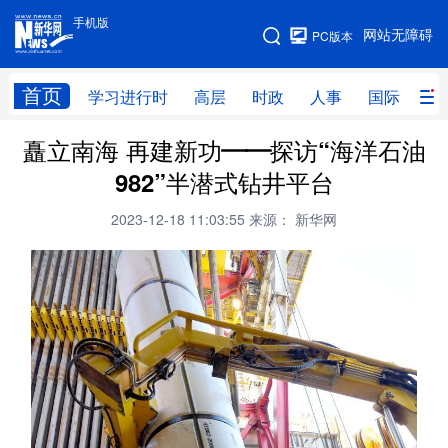
手机版
手机版
网站无障碍
PC版本
网站地图
首页
学习进行时
高层
时政
人事
国际
财
矗立南海 再建新功——探访“海洋石油
学习进行时
高层
时政
人事
982”半潜式钻井平台
国际
财经
网评
港澳
2023-12-18 11:03:55
来源： 新华网
台湾
思客智库
全球连线
教育
科技
科创
量子
体育
文化
书画
健康
军事
访谈
视频
图片
政务
法律
中央文件
金融
汽车
食品
人居
信息化
数字经济