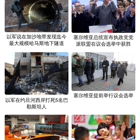
以军说在加沙地带发现迄今
塞尔维亚总统宣布执政党党
最大规模哈马斯地下隧道
派联盟在议会选举中获胜
塞尔维亚提前举行议会选举
以军在约旦河西岸打死5名巴
勒斯坦人