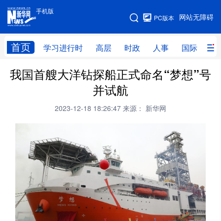
手机版
手机版
网站无障碍
PC版本
网站地图
首页
学习进行时
高层
时政
人事
国际
财
我国首艘大洋钻探船正式命名“梦想”号
学习进行时
高层
时政
人事
并试航
国际
财经
网评
港澳
2023-12-18 18:26:47
来源： 新华网
台湾
思客智库
全球连线
教育
科技
科创
量子
体育
文化
书画
健康
军事
访谈
视频
图片
政务
法律
中央文件
金融
汽车
食品
人居
信息化
数字经济