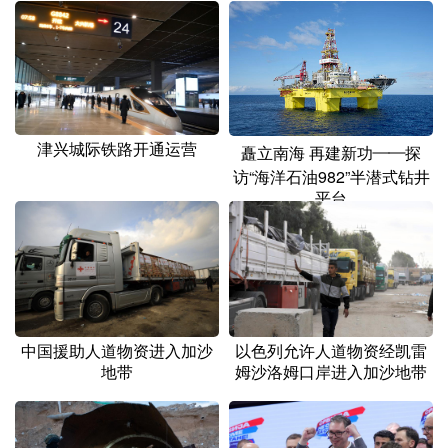
津兴城际铁路开通运营
矗立南海 再建新功——探
访“海洋石油982”半潜式钻井
平台
中国援助人道物资进入加沙
以色列允许人道物资经凯雷
地带
姆沙洛姆口岸进入加沙地带