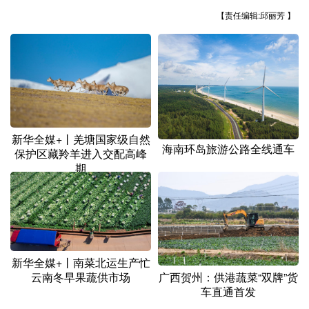
山东
河南
湖北
湖南
【责任编辑:邱丽芳 】
广东
广西
海南
重庆
四川
贵州
云南
西藏
陕西
甘肃
青海
宁夏
新疆
内蒙古
黑龙江
新华全媒+丨羌塘国家级自然
海南环岛旅游公路全线通车
保护区藏羚羊进入交配高峰
期
多语种频道
English
Español
Français
عربى
Русский язык
日本語
한국어
Deutsch
Português
新华全媒+丨南菜北运生产忙
云南冬早果蔬供市场
广西贺州：供港蔬菜“双牌”货
车直通首发