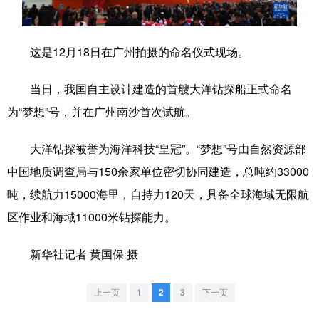
学术中国
乡村振兴
银龄
溯源中国
这是12月18日在广州拍摄的命名仪式现场。
城市
旅游
能源
会展
彩票
娱乐
时尚
悦读
当日，我国自主设计建造的首艘大洋钻探船正式命名
为“梦想”号，并在广州南沙首次试航。
公益
一带一路
亚太网
上市公司
文化产业
大洋钻探被誉为海洋科技“皇冠”。“梦想”号由自然资源部
中国地质调查局与150余家单位密切协同建造，总吨约33000
吨，续航力15000海里，自持力120天，具备全球海域无限航
地方频道
区作业和海域11000米钻探能力。
北京
天津
河北
山西
新华社记者 黄国保 摄
辽宁
吉林
上海
江苏
浙江
安徽
福建
江西
上一页
1
2
3
下一页