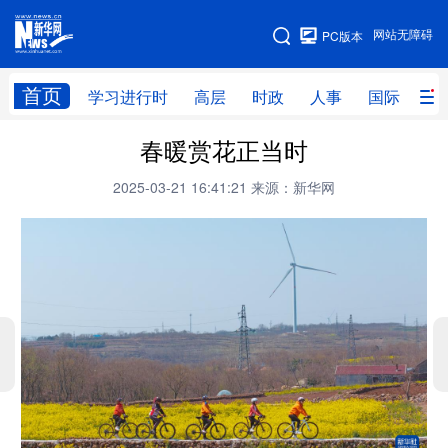
手机版
网站无障碍
PC版本
网站地图
首页
学习进行时
高层
时政
人事
国际
财
春暖赏花正当时
学习进行时
高层
时政
人事
2025-03-21 16:41:21
来源：新华网
国际
财经
网评
港澳
台湾
思客智库
全球连线
教育
科技
科创
量子
体育
文化
书画
健康
军事
访谈
视频
图片
政务
法律
中央文件
金融
汽车
食品
人居
信息化
数字经济