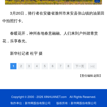
学术中国
乡村振兴
银龄
溯源中国
3月20日，骑行者在安徽省滁州市来安县张山镇的油菜田
城市
旅游
能源
会展
中拍照打卡。
彩票
娱乐
时尚
悦读
春暖花开，神州各地春意融融。人们来到户外踏青赏
公益
一带一路
亚太网
上市公司
花，乐享春光。
文化产业
新华社记者 杜宇 摄
1
2
3
4
5
6
7
8
下一页
>>|
地方频道
【责任编辑:赵阳】
北京
天津
河北
山西
辽宁
吉林
上海
江苏
Copyright © 2000 - 2026 XINHUANET.com All Rights Reserved.
浙江
安徽
福建
江西
制作单位：新华网股份有限公司 版权所有：新华网股份有限公司