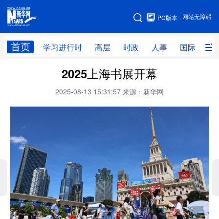
手机版
网站无障碍
PC版本
网站地图
首页
学习进行时
高层
时政
人事
国际
财
2025上海书展开幕
学习进行时
高层
时政
人事
2025-08-13 15:31:57
来源：新华网
国际
财经
网评
港澳
台湾
思客智库
全球连线
教育
科技
科创
量子
体育
文化
书画
健康
军事
访谈
视频
图片
政务
法律
中央文件
金融
汽车
食品
人居
信息化
数字经济