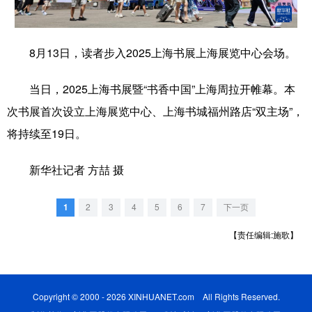
学术中国
乡村振兴
银龄
溯源中国
8月13日，读者步入2025上海书展上海展览中心会场。
城市
旅游
能源
会展
彩票
娱乐
时尚
悦读
当日，2025上海书展暨“书香中国”上海周拉开帷幕。本
次书展首次设立上海展览中心、上海书城福州路店“双主场”，
公益
一带一路
亚太网
上市公司
将持续至19日。
文化产业
新华社记者 方喆 摄
地方频道
1
2
3
4
5
6
7
下一页
北京
天津
河北
山西
【责任编辑:施歌】
辽宁
吉林
上海
江苏
浙江
安徽
福建
江西
Copyright © 2000 - 2026 XINHUANET.com All Rights Reserved.