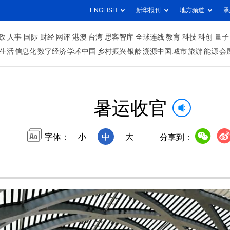
ENGLISH
新华报刊
地方频道
承
政
人事
国际
财经
网评
港澳
台湾
思客智库
全球连线
教育
科技
科创
量子
生活
信息化
数字经济
学术中国
乡村振兴
银龄
溯源中国
城市
旅游
能源
会
暑运收官
字体：
小
中
大
分享到：