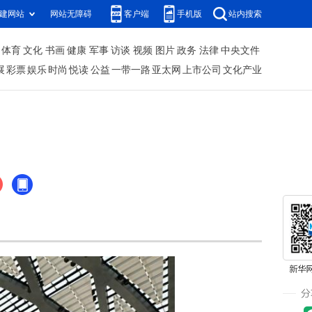
建网站
网站无障碍
客户端
手机版
站内搜索
体育
文化
书画
健康
军事
访谈
视频
图片
政务
法律
中央文件
展
彩票
娱乐
时尚
悦读
公益
一带一路
亚太网
上市公司
文化产业