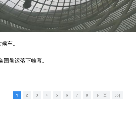
站候车。
年全国暑运落下帷幕。
1
2
3
4
5
6
7
8
下一页
>>|