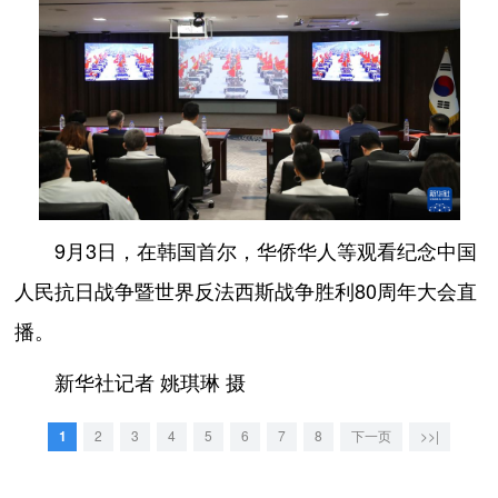
9月3日，在韩国首尔，华侨华人等观看纪念中国
人民抗日战争暨世界反法西斯战争胜利80周年大会直
播。
新华社记者 姚琪琳 摄
1
2
3
4
5
6
7
8
下一页
>>|