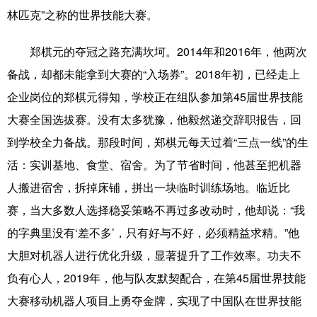
山东
河南
湖北
湖南
林匹克”之称的世界技能大赛。
广东
广西
海南
重庆
郑棋元的夺冠之路充满坎坷。2014年和2016年，他两次
四川
贵州
云南
西藏
备战，却都未能拿到大赛的“入场券”。2018年初，已经走上
陕西
甘肃
青海
宁夏
企业岗位的郑棋元得知，学校正在组队参加第45届世界技能
大赛全国选拔赛。没有太多犹豫，他毅然递交辞职报告，回
新疆
内蒙古
黑龙江
到学校全力备战。那段时间，郑棋元每天过着“三点一线”的生
活：实训基地、食堂、宿舍。为了节省时间，他甚至把机器
多语种频道
人搬进宿舍，拆掉床铺，拼出一块临时训练场地。临近比
English
Español
Français
عربى
赛，当大多数人选择稳妥策略不再过多改动时，他却说：“我
的字典里没有‘差不多’，只有好与不好，必须精益求精。”他
Русский язык
日本語
한국어
大胆对机器人进行优化升级，显著提升了工作效率。功夫不
Deutsch
Português
负有心人，2019年，他与队友默契配合，在第45届世界技能
大赛移动机器人项目上勇夺金牌，实现了中国队在世界技能