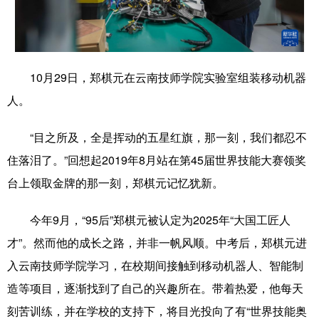
学术中国
乡村振兴
银龄
溯源中国
城市
旅游
能源
会展
10月29日，郑棋元在云南技师学院实验室组装移动机器
彩票
娱乐
时尚
悦读
人。
公益
一带一路
亚太网
上市公司
“目之所及，全是挥动的五星红旗，那一刻，我们都忍不
文化产业
住落泪了。”回想起2019年8月站在第45届世界技能大赛领奖
台上领取金牌的那一刻，郑棋元记忆犹新。
地方频道
今年9月，“95后”郑棋元被认定为2025年“大国工匠人
北京
天津
河北
山西
才”。然而他的成长之路，并非一帆风顺。中考后，郑棋元进
辽宁
吉林
上海
江苏
入云南技师学院学习，在校期间接触到移动机器人、智能制
造等项目，逐渐找到了自己的兴趣所在。带着热爱，他每天
浙江
安徽
福建
江西
刻苦训练，并在学校的支持下，将目光投向了有“世界技能奥