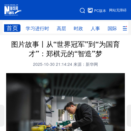
手机版
网站无障碍
PC版本
网站地图
首页
学习进行时
高层
时政
人事
国际
财
图片故事丨从“世界冠军”到“为国育
学习进行时
高层
时政
人事
才”：郑棋元的“智造”梦
国际
财经
网评
港澳
2025-10-30 21:14:24
来源：新华网
台湾
思客智库
全球连线
教育
科技
科创
量子
体育
文化
书画
健康
军事
访谈
视频
图片
政务
法律
中央文件
金融
汽车
食品
人居
信息化
数字经济