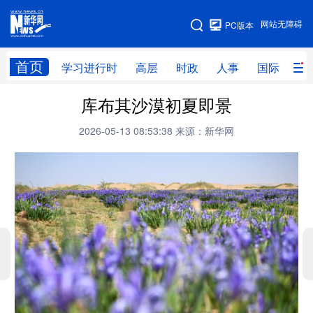
手机版
网站无障碍
PC版本
网站地图
首页
学习进行时
高层
时政
人事
国际
财
库布其沙漠初夏即景
学习进行时
高层
时政
人事
2026-05-13 08:53:38
来源：新华网
国际
财经
网评
港澳
台湾
思客智库
全球连线
教育
科技
科创
量子
体育
文化
书画
健康
军事
访谈
视频
图片
政务
法律
中央文件
金融
汽车
食品
人居
信息化
数字经济