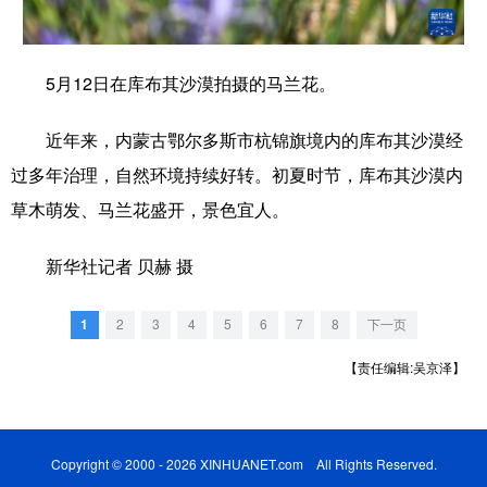
学术中国
乡村振兴
银龄
溯源中国
5月12日在库布其沙漠拍摄的马兰花。
城市
旅游
能源
会展
彩票
娱乐
时尚
悦读
近年来，内蒙古鄂尔多斯市杭锦旗境内的库布其沙漠经
过多年治理，自然环境持续好转。初夏时节，库布其沙漠内
公益
一带一路
亚太网
上市公司
草木萌发、马兰花盛开，景色宜人。
文化产业
新华社记者 贝赫 摄
地方频道
1
2
3
4
5
6
7
8
下一页
北京
天津
河北
山西
【责任编辑:吴京泽】
辽宁
吉林
上海
江苏
浙江
安徽
福建
江西
Copyright © 2000 - 2026 XINHUANET.com All Rights Reserved.