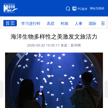
手机版
网站无障碍
PC版本
网站地图
首页
学习进行时
高层
时政
人事
国际
财
海洋生物多样性之美激发文旅活力
学习进行时
高层
时政
人事
2026-05-22 19:35:17
来源：新华网
国际
财经
网评
港澳
台湾
思客智库
全球连线
教育
科技
科创
量子
体育
文化
书画
健康
军事
访谈
视频
图片
政务
法律
中央文件
金融
汽车
食品
人居
信息化
数字经济