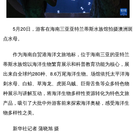
学术中国
乡村振兴
银龄
溯源中国
城市
旅游
能源
会展
5月20日，游客在海南三亚亚特兰蒂斯水族馆拍摄澳洲斑
彩票
娱乐
时尚
悦读
点水母。
公益
一带一路
亚太网
上市公司
作为海南自贸港海洋文旅地标，位于海南三亚的亚特兰
文化产业
蒂斯水族馆以海洋生物繁育展示和科普教育功能为核心，展
出来自全球约280种、8.6万尾海洋生物。场馆依托太平洋海
刺水母、白鲸、草海龙、虎斑乌贼、巨骨舌鱼等众多特色物
地方频道
种展示与讲解互动，将海洋生物多样性资源转化为特色文旅
北京
天津
河北
山西
产品，吸引了大批中外游客前来探索海洋奥秘，感受海洋生
辽宁
吉林
上海
江苏
物多样性之美。
浙江
安徽
福建
江西
新华社记者 蒲晓旭 摄