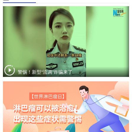
警惕！新型“流调”诈骗来了