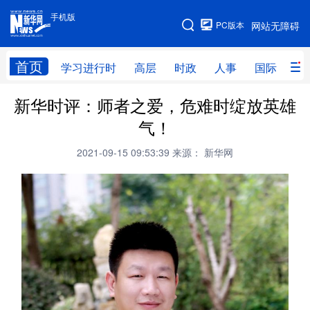
手机版
手机版
PC版本
网站无障碍
网站地图
首页
学习进行时
高层
时政
人事
国际
财
新华时评：师者之爱，危难时绽放英雄
学习进行时
高层
时政
人事
气！
国际
财经
网评
港澳
2021-09-15 09:53:39
来源： 新华网
台湾
思客智库
全球连线
教育
科技
科创
量子
体育
文化
书画
健康
军事
访谈
视频
图片
政务
法律
中央文件
金融
汽车
食品
人居
信息化
数字经济