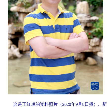
学术中国
乡村振兴
银龄
溯源中国
城市
旅游
能源
会展
彩票
娱乐
时尚
悦读
公益
一带一路
亚太网
上市公司
文化产业
地方频道
北京
天津
河北
山西
辽宁
吉林
上海
江苏
浙江
安徽
福建
江西
这是王红旭的资料照片（2020年9月8日摄）。新