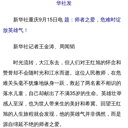
山东
河南
湖北
湖南
华社发
广东
广西
海南
重庆
新华社重庆9月15日电
题：师者之爱，危难时绽
四川
贵州
云南
西藏
放英雄气！
陕西
甘肃
青海
宁夏
新华社记者王金涛、周闻韬
新疆
内蒙古
黑龙江
时光流转，大江东去，但人们对王红旭的怀念和
多语种频道
赞誉却不会随时光和江水而逝。这位人民教师，在危
难关头毫不犹豫地纵身一跃，救起了两名素不相识的
English
Español
Français
عربى
落水儿童，自己却献出了不满35岁的生命。英雄壮举
Русский язык
日本語
한국어
感人至深，也为世人带来生的美好和希冀。回望王红
Deutsch
Português
旭的人生旅程就会发现，他的英雄气并非偶然，而是
源自绵延不绝的师者之爱。