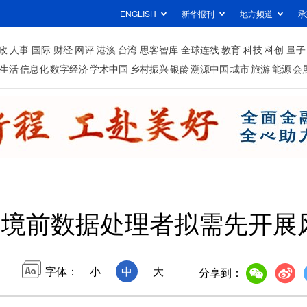
ENGLISH
新华报刊
地方频道
承
政
人事
国际
财经
网评
港澳
台湾
思客智库
全球连线
教育
科技
科创
量子
生活
信息化
数字经济
学术中国
乡村振兴
银龄
溯源中国
城市
旅游
能源
会
出境前数据处理者拟需先开展
字体：
小
中
大
分享到：