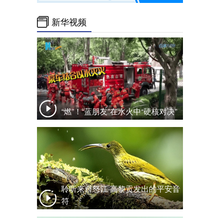
新华视频
“燃”！“蓝朋友”在水火中“硬核对决”
聆听来自怒江·高黎贡发出的平安音
符