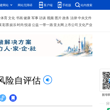
建网站
网站无障碍
客户端
手机版
站内搜索
体育
文化
书画
健康
军事
访谈
视频
图片
政务
法律
中央文件
展
彩票
娱乐
时尚
悦读
公益
一带一路
亚太网
上市公司
文化产业
风险自评估