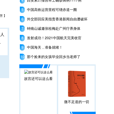
西安累计报告本土确诊病例1117例
中国高铁运营里程可绕赤道一圈
芳 】
外交部回应美指责香港新闻自由遭破坏
钟南山诚邀张桂梅赴广州疗养身体
发射成功！2021中国航天完美收官
人
中国海关，准备就绪！
那个捡来的女孩毕业回乡当老师了
故宫还可以这么看
微不足道的一切