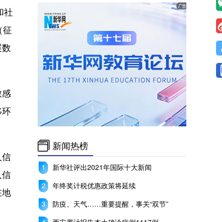
和社
（征
展数
敏感
移环
新闻热榜
人信
新华社评出2021年国际十大新闻
人信
年终奖计税优惠政策将延续
在地
防疫、天气……重要提醒，事关“双节”