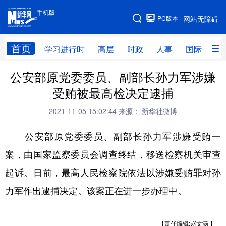
手机版
手机版
PC版本
网站无障碍
网站地图
首页
学习进行时
高层
时政
人事
国际
财
公安部原党委委员、副部长孙力军涉嫌
学习进行时
高层
时政
人事
受贿被最高检决定逮捕
国际
财经
网评
港澳
2021-11-05 15:02:44
来源： 新华社微博
台湾
思客智库
全球连线
教育
公安部原党委委员、副部长孙力军涉嫌受贿一
科技
科创
量子
体育
案，由国家监察委员会调查终结，移送检察机关审查
文化
书画
健康
军事
起诉。日前，最高人民检察院依法以涉嫌受贿罪对孙
访谈
视频
图片
政务
力军作出逮捕决定。该案正在进一步办理中。 ​​​
法律
中央文件
金融
汽车
【责任编辑:赵文涵 】
食品
人居
信息化
数字经济