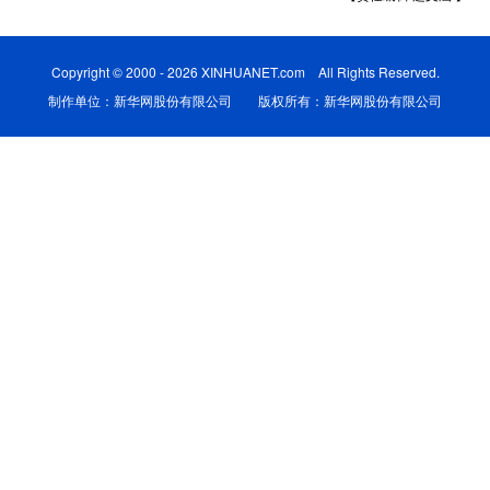
学术中国
乡村振兴
银龄
溯源中国
Copyright © 2000 - 2026 XINHUANET.com All Rights Reserved.
城市
旅游
能源
会展
制作单位：新华网股份有限公司 版权所有：新华网股份有限公司
彩票
娱乐
时尚
悦读
公益
一带一路
亚太网
上市公司
文化产业
地方频道
北京
天津
河北
山西
辽宁
吉林
上海
江苏
浙江
安徽
福建
江西