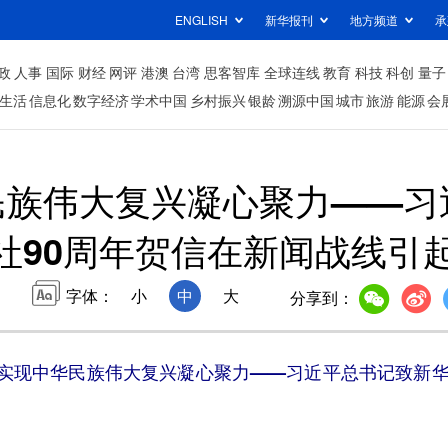
ENGLISH
新华报刊
地方频道
承
政
人事
国际
财经
网评
港澳
台湾
思客智库
全球连线
教育
科技
科创
量子
生活
信息化
数字经济
学术中国
乡村振兴
银龄
溯源中国
城市
旅游
能源
会
民族伟大复兴凝心聚力——习
社90周年贺信在新闻战线引
字体：
小
中
大
分享到：
实现中华民族伟大复兴凝心聚力——习近平总书记致新华