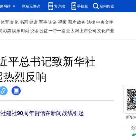
建网站
网站无障碍
客户端
手机版
站内搜索
体育
文化
书画
健康
军事
访谈
视频
图片
政务
法律
中央文件
展
彩票
娱乐
时尚
悦读
公益
一带一路
亚太网
上市公司
文化产业
近平总书记致新华社
起热烈反响
社建社90周年贺信在新闻战线引起