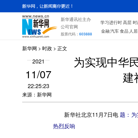
新华通讯社主办
学习进行时
高层
时
公司官网
金融
汽车
食品
人居
股票代码：
603888
新华网
>
时政
> 正文
为实现中华
2021
11/07
建
22:25:23
来源：新华网
新华社北京11月7日电
题：为
热烈反响