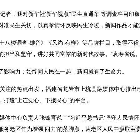
，我对新华社‘新华视点’‘民生直通车’等调查栏目印
对准民生关切，以真挚情怀反映民生冷暖，新闻作品才能
楼调查·雄音》《风尚·有样》等品牌栏目，取得不俗
的担当和坚守，讲好共同富裕的新时代故事。”袁寿省说
影响力；始终同人民在一起，新闻就有了生命力。
注的热点出发，福建省龙岩市上杭县融媒体中心推出动漫
讯，打造“上连党心、下接民心”的平台。
中心负责人张锋育说：“习近平总书记‘坚守人民情怀
服务老区作为增强‘四力’的落脚点，从老区人民中汲取宝