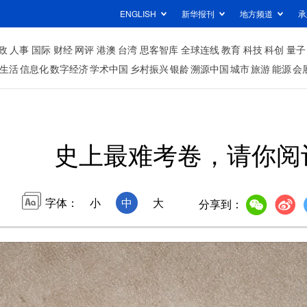
ENGLISH
新华报刊
地方频道
承
政
人事
国际
财经
网评
港澳
台湾
思客智库
全球连线
教育
科技
科创
量子
生活
信息化
数字经济
学术中国
乡村振兴
银龄
溯源中国
城市
旅游
能源
会
史上最难考卷，请你阅
字体：
小
中
大
分享到：