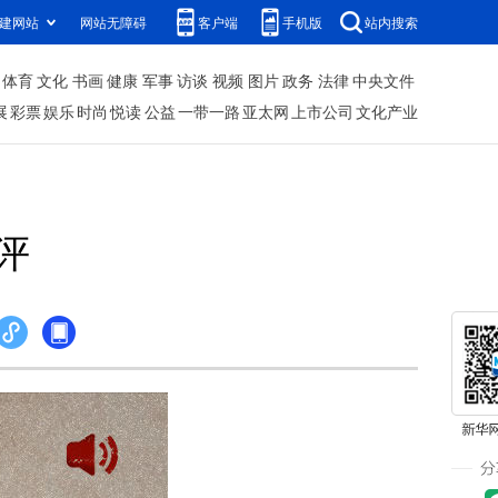
建网站
网站无障碍
客户端
手机版
站内搜索
体育
文化
书画
健康
军事
访谈
视频
图片
政务
法律
中央文件
展
彩票
娱乐
时尚
悦读
公益
一带一路
亚太网
上市公司
文化产业
评