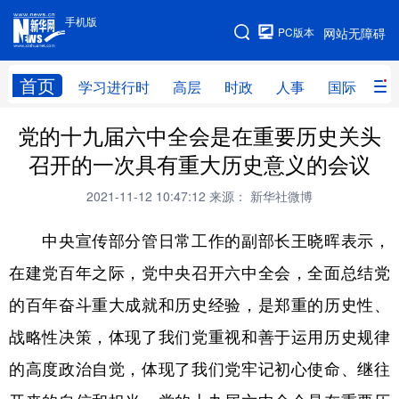
手机版
手机版
PC版本
网站无障碍
网站地图
首页
学习进行时
高层
时政
人事
国际
财
党的十九届六中全会是在重要历史关头
学习进行时
高层
时政
人事
召开的一次具有重大历史意义的会议
国际
财经
网评
港澳
2021-11-12 10:47:12
来源： 新华社微博
台湾
思客智库
全球连线
教育
中央宣传部分管日常工作的副部长王晓晖表示，
科技
科创
量子
体育
在建党百年之际，党中央召开六中全会，全面总结党
文化
书画
健康
军事
的百年奋斗重大成就和历史经验，是郑重的历史性、
访谈
视频
图片
政务
战略性决策，体现了我们党重视和善于运用历史规律
法律
中央文件
金融
汽车
的高度政治自觉，体现了我们党牢记初心使命、继往
食品
人居
信息化
数字经济