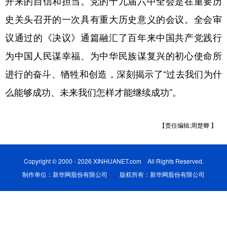
开来的自信和担当。党的十九届六中全会是在重要历
史关头召开的一次具有重大历史意义的会议。全会审
学术中国
乡村振兴
银龄
溯源中国
议通过的《决议》通篇融汇了百年来中国共产党践行
城市
旅游
能源
会展
为中国人民谋幸福、为中华民族谋复兴的初心使命所
彩票
娱乐
时尚
悦读
进行的奋斗、牺牲和创造，深刻揭示了“过去我们为什
公益
一带一路
亚太网
上市公司
么能够成功、未来我们怎样才能继续成功”。
文化产业
【责任编辑:周楚卿 】
地方频道
Copyright © 2000 - 2026 XINHUANET.com All Rights Reserved.
北京
天津
河北
山西
制作单位：新华网股份有限公司 版权所有：新华网股份有限公司
辽宁
吉林
上海
江苏
浙江
安徽
福建
江西